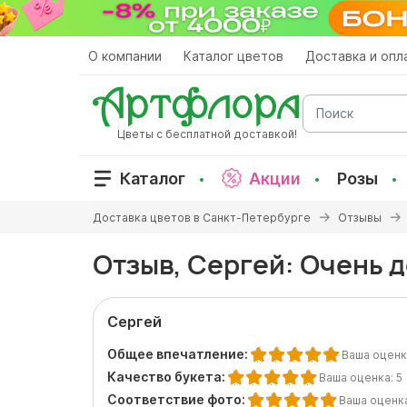
Перейти
к
основному
О компании
Каталог цветов
Доставка и опл
содержанию
Поиск
Цветы с бесплатной доставкой!
Каталог
Акции
Розы
Вы
Доставка цветов в Санкт-Петербурге
Отзывы
здесь
Отзыв, Сергей: Очень 
Сергей
Общее впечатление:
Ваша оценк
Качество букета:
Ваша оценка:
5
Соответствие фото:
Ваша оценк