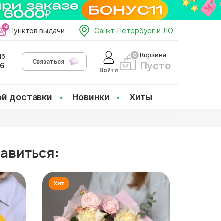
Пунктов выдачи
Санкт-Петербург и ЛО
Корзина
б:
Связаться
Пусто
66
Войти
ой доставки
Новинки
Хиты
равиться: