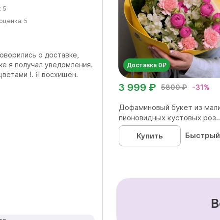
:
5
оценка:
5
говорились о доставке,
ке я получал уведомления.
Доставка 0₽
ветами !. Я восхищён.
3 999 ₽
5800 ₽
-31%
Дофаминовый букет из мал
пионовидных кустовых роз..
Быстрый
Купить
В