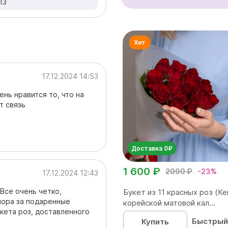
13
17.12.2024 14:53
нь нравится то, что на
т связь
Доставка 0₽
1 600 ₽
2090 ₽
-23%
17.12.2024 12:43
 Все очень четко,
Букет из 11 красных роз (Ке
лора за подаренные
корейской матовой кал...
кета роз, доставленного
Быстрый
Купить