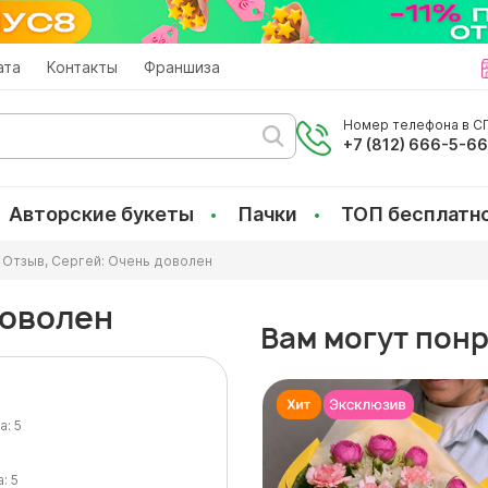
ата
Контакты
Франшиза
Номер телефона в СП
+7 (812) 666-5-6
Авторские букеты
Пачки
ТОП бесплатн
Отзыв, Сергей: Очень доволен
доволен
Вам могут пон
а:
5
а:
5