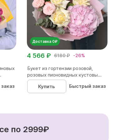
Доставка 0₽
4 566 ₽
6180 ₽
-26%
иновых
Букет из гортензии розовой,
.
розовых пионовидных кустовы...
 заказ
Быстрый заказ
Купить
се по 2999₽