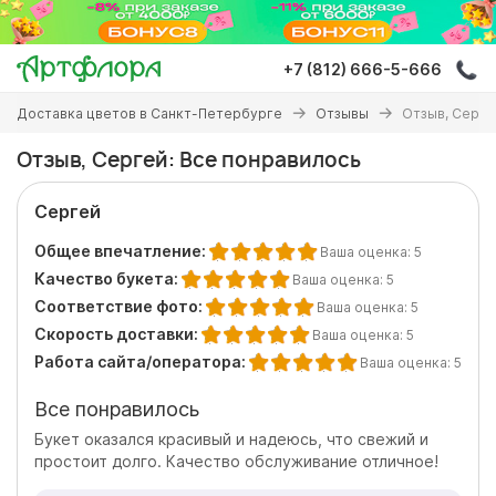
Перейти
к
основному
+7 (812) 666-5-666
содержанию
Вы
Доставка цветов в Санкт-Петербурге
Отзывы
Отзыв, Серге
здесь
Отзыв, Сергей: Все понравилось
Сергей
Общее впечатление:
Ваша оценка:
5
Качество букета:
Ваша оценка:
5
Соответствие фото:
Ваша оценка:
5
Скорость доставки:
Ваша оценка:
5
Работа сайта/оператора:
Ваша оценка:
5
Все понравилось
Букет оказался красивый и надеюсь, что свежий и
простоит долго. Качество обслуживание отличное!