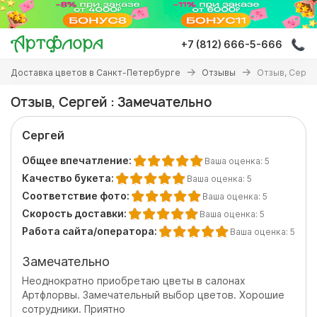
Перейти
к
основному
+7 (812) 666-5-666
содержанию
Вы
Доставка цветов в Санкт-Петербурге
Отзывы
Отзыв, Серге
здесь
Отзыв, Сергей : Замечательно
Сергей
Общее впечатление:
Ваша оценка:
5
Качество букета:
Ваша оценка:
5
Соответствие фото:
Ваша оценка:
5
Скорость доставки:
Ваша оценка:
5
Работа сайта/оператора:
Ваша оценка:
5
Замечательно
Неоднократно приобретаю цветы в салонах
Артфлорвы. Замечательный выбор цветов. Хорошие
сотрудники. Приятно