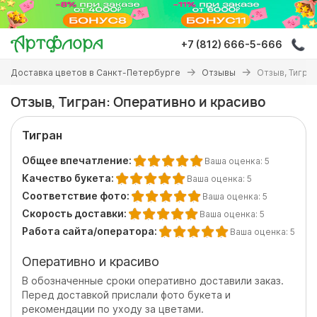
Перейти
к
основному
+7 (812) 666-5-666
содержанию
Вы
Доставка цветов в Санкт-Петербурге
Отзывы
Отзыв, Тигра
здесь
Отзыв, Тигран: Оперативно и красиво
Тигран
Общее впечатление:
Ваша оценка:
5
Качество букета:
Ваша оценка:
5
Соответствие фото:
Ваша оценка:
5
Скорость доставки:
Ваша оценка:
5
Работа сайта/оператора:
Ваша оценка:
5
Оперативно и красиво
В обозначенные сроки оперативно доставили заказ.
Перед доставкой прислали фото букета и
рекомендации по уходу за цветами.