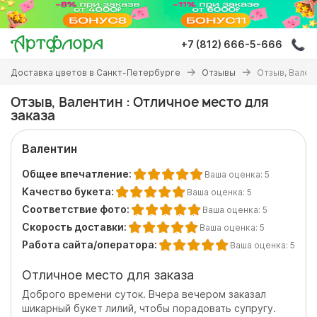
Перейти
к
основному
+7 (812) 666-5-666
содержанию
Вы
Доставка цветов в Санкт-Петербурге
Отзывы
Отзыв, Вален
здесь
Отзыв, Валентин : Отличное место для
заказа
Валентин
Общее впечатление:
Ваша оценка:
5
Качество букета:
Ваша оценка:
5
Соответствие фото:
Ваша оценка:
5
Скорость доставки:
Ваша оценка:
5
Работа сайта/оператора:
Ваша оценка:
5
Отличное место для заказа
Доброго времени суток. Вчера вечером заказал
шикарный букет лилий, чтобы порадовать супругу.