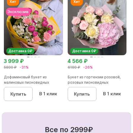
Доставка 0₽
Доставка 0₽
3 999 ₽
4 566 ₽
5800 ₽
-31%
6180 ₽
-26%
Дофаминовый букет из
Букет из гортензии розовой,
малиновых пионовидных
розовых пионовидных
кустовых роз...
кустовы...
В 1 клик
В 1 клик
Купить
Купить
Все по 2999₽