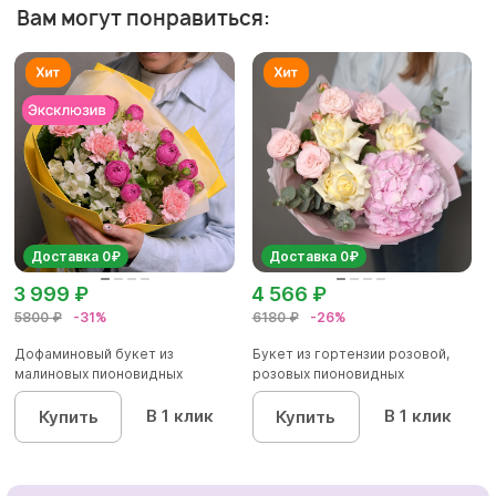
Вам могут понравиться:
Доставка 0₽
Доставка 0₽
3 999 ₽
4 566 ₽
5800 ₽
-31%
6180 ₽
-26%
Дофаминовый букет из
Букет из гортензии розовой,
малиновых пионовидных
розовых пионовидных
кустовых роз...
кустовы...
В 1 клик
В 1 клик
Купить
Купить