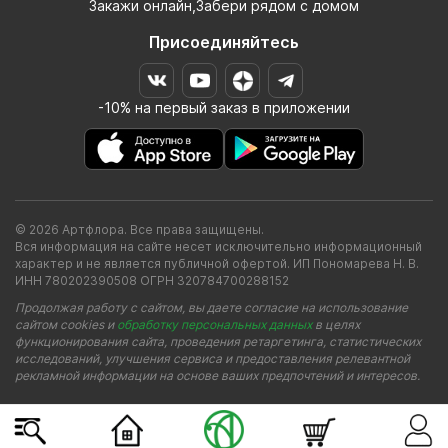
Закажи онлайн,Забери рядом с домом
Присоединяйтесь
-10% на первый заказ в приложении
© 2026 Артфлора. Все права защищены.
Вся информация на сайте несет исключительно информационный
характер и не является публичной офертой. ИП Пономарева Н. В.
ИНН 780202390508 ОГРН 320784700288152
Продолжая работу с сайтом, вы даете согласие на использование
сайтом cookies и
обработку персональных данных
в целях
функционирования сайта, проведения ретаргетинга, статистических
исследований, улучшения сервиса и предоставления релевантной
рекламной информации на основе ваших предпочтений и интересов.