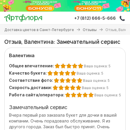
Перейти
к
основному
+7 (812) 666-5-666
содержанию
Вы
Доставка цветов в Санкт-Петербурге
Отзывы
Отзыв, Вален
здесь
Отзыв, Валентина: Замечательный сервис
Валентина
Общее впечатление:
Ваша оценка:
5
Качество букета:
Ваша оценка:
5
Соответствие фото:
Ваша оценка:
5
Скорость доставки:
Ваша оценка:
5
Работа сайта/оператора:
Ваша оценка:
5
Замечательный сервис
Вчера первый раз заказала букет для дочки в вашей
компании. Очень порадовало обслуживание. Я из
другого города. Заказ был быстро принят. Очень