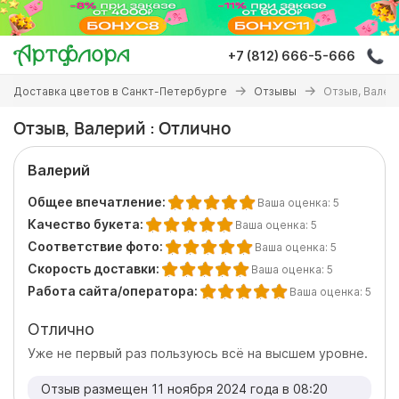
Перейти
к
основному
+7 (812) 666-5-666
содержанию
Вы
Доставка цветов в Санкт-Петербурге
Отзывы
Отзыв, Валер
здесь
Отзыв, Валерий : Отлично
Валерий
Общее впечатление:
Ваша оценка:
5
Качество букета:
Ваша оценка:
5
Соответствие фото:
Ваша оценка:
5
Скорость доставки:
Ваша оценка:
5
Работа сайта/оператора:
Ваша оценка:
5
Отлично
Уже не первый раз пользуюсь всё на высшем уровне.
Отзыв размещен 11 ноября 2024 года в 08:20