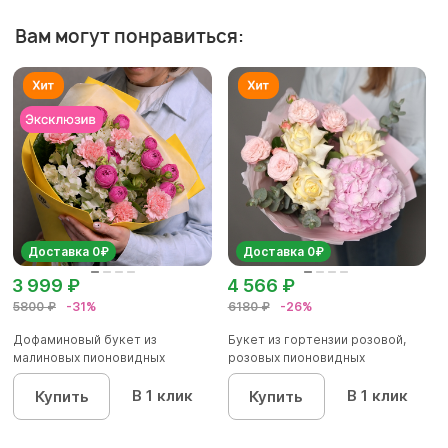
Вам могут понравиться:
Доставка 0₽
Доставка 0₽
3 999 ₽
4 566 ₽
5800 ₽
-31%
6180 ₽
-26%
Дофаминовый букет из
Букет из гортензии розовой,
малиновых пионовидных
розовых пионовидных
кустовых роз...
кустовы...
В 1 клик
В 1 клик
Купить
Купить