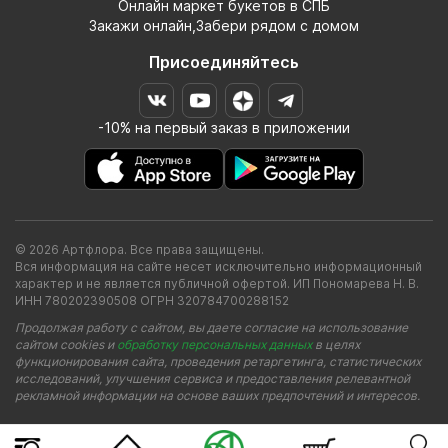
Онлайн маркет букетов в СПБ
Закажи онлайн,Забери рядом с домом
Присоединяйтесь
-10% на первый заказ в приложении
© 2026 Артфлора. Все права защищены.
Вся информация на сайте несет исключительно информационный
характер и не является публичной офертой. ИП Пономарева Н. В.
ИНН 780202390508 ОГРН 320784700288152
Продолжая работу с сайтом, вы даете согласие на использование
сайтом cookies и
обработку персональных данных
в целях
функционирования сайта, проведения ретаргетинга, статистических
исследований, улучшения сервиса и предоставления релевантной
рекламной информации на основе ваших предпочтений и интересов.