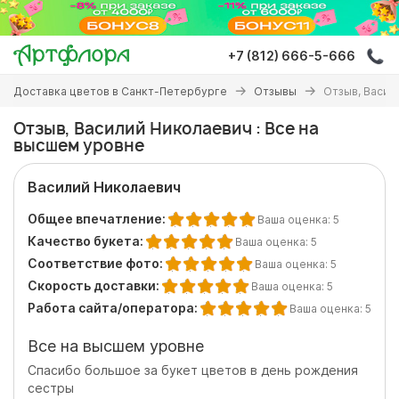
Перейти
к
основному
+7 (812) 666-5-666
содержанию
Вы
Доставка цветов в Санкт-Петербурге
Отзывы
Отзыв, Васил
здесь
Отзыв, Василий Николаевич : Все на
высшем уровне
Василий Николаевич
Общее впечатление:
Ваша оценка:
5
Качество букета:
Ваша оценка:
5
Соответствие фото:
Ваша оценка:
5
Скорость доставки:
Ваша оценка:
5
Работа сайта/оператора:
Ваша оценка:
5
Все на высшем уровне
Спасибо большое за букет цветов в день рождения
сестры