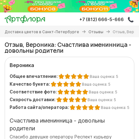
Перейти
к
основному
+7 (812) 666-5-666
содержанию
Вы
Доставка цветов в Санкт-Петербурге
Отзывы
Отзыв, Верон
здесь
Отзыв, Вероника: Счастлива именинница -
довольны родители
Вероника
Общее впечатление:
Ваша оценка:
5
Качество букета:
Ваша оценка:
5
Соответствие фото:
Ваша оценка:
5
Скорость доставки:
Ваша оценка:
5
Работа сайта/оператора:
Ваша оценка:
5
Счастлива именинница - довольны
родители
Спасибо девушке оператору Респект курьеру