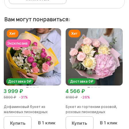
Вам могут понравиться:
Доставка 0₽
Доставка 0₽
3 999 ₽
4 566 ₽
5800 ₽
-31%
6180 ₽
-26%
Дофаминовый букет из
Букет из гортензии розовой,
малиновых пионовидных
розовых пионовидных
кустовых роз...
кустовы...
В 1 клик
В 1 клик
Купить
Купить