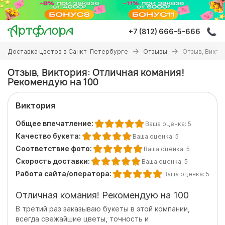
Перейти
к
основному
+7 (812) 666-5-666
содержанию
Вы
Доставка цветов в Санкт-Петербурге
Отзывы
Отзыв, Викто
здесь
Отзыв, Виктория: Отличная комания!
Рекомендую на 100
Виктория
Общее впечатление:
Ваша оценка:
5
Качество букета:
Ваша оценка:
5
Соответствие фото:
Ваша оценка:
5
Скорость доставки:
Ваша оценка:
5
Работа сайта/оператора:
Ваша оценка:
5
Отличная комания! Рекомендую на 100
В третий раз заказываю букеты в этой компании,
всегда свежайшие цветы, точность и