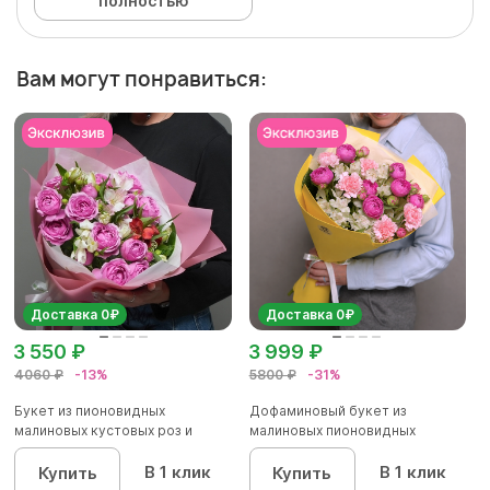
полностью
Вам могут понравиться:
Доставка 0₽
Доставка 0₽
3 550 ₽
3 999 ₽
4060 ₽
-13%
5800 ₽
-31%
Букет из пионовидных
Дофаминовый букет из
малиновых кустовых роз и
малиновых пионовидных
альстроме...
кустовых роз...
В 1 клик
В 1 клик
Купить
Купить