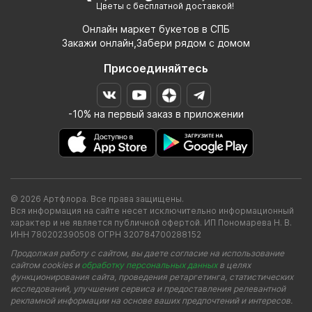
Цветы с бесплатной доставкой!
Онлайн маркет букетов в СПБ
Закажи онлайн,Забери рядом с домом
Присоединяйтесь
-10% на первый заказ в приложении
© 2026 Артфлора. Все права защищены.
Вся информация на сайте несет исключительно информационный
характер и не является публичной офертой. ИП Пономарева Н. В.
ИНН 780202390508 ОГРН 320784700288152
Продолжая работу с сайтом, вы даете согласие на использование
сайтом cookies и
обработку персональных данных
в целях
функционирования сайта, проведения ретаргетинга, статистических
исследований, улучшения сервиса и предоставления релевантной
рекламной информации на основе ваших предпочтений и интересов.