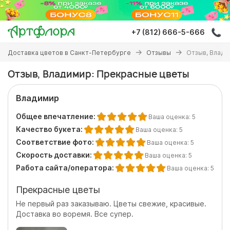
Перейти
к
основному
+7 (812) 666-5-666
содержанию
Вы
Доставка цветов в Санкт-Петербурге
Отзывы
Отзыв, Влади
здесь
Отзыв, Владимир: Прекрасные цветы
Владимир
Общее впечатление:
Ваша оценка:
5
Качество букета:
Ваша оценка:
5
Соответствие фото:
Ваша оценка:
5
Скорость доставки:
Ваша оценка:
5
Работа сайта/оператора:
Ваша оценка:
5
Прекрасные цветы
Не первый раз заказываю. Цветы свежие, красивые.
Доставка во воремя. Все супер.