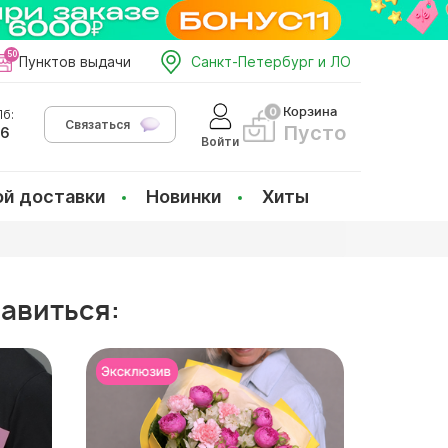
Пунктов выдачи
Санкт-Петербург и ЛО
Корзина
б:
Связаться
Пусто
66
Войти
ой доставки
Новинки
Хиты
равиться: