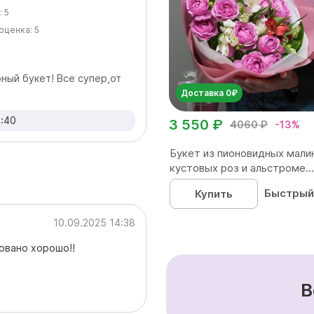
:
5
оценка:
5
ный букет! Все супер,от
Доставка 0₽
:40
3 550 ₽
4060 ₽
-13%
Букет из пионовидных мали
кустовых роз и альстроме...
Быстрый
Купить
10.09.2025 14:38
овано хорошо!!
В