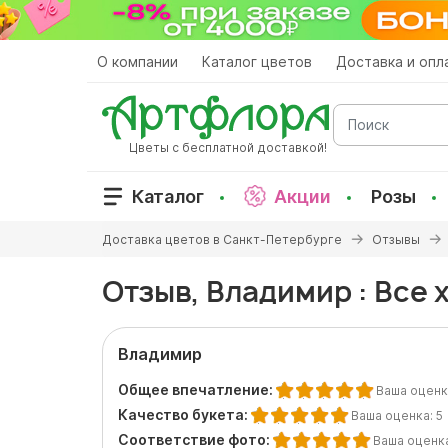
Перейти
к
основному
О компании
Каталог цветов
Доставка и опл
содержанию
Поиск
Цветы с бесплатной доставкой!
Каталог
Акции
Розы
Вы
Доставка цветов в Санкт-Петербурге
Отзывы
здесь
Отзыв, Владимир : Все
Владимир
Общее впечатление:
Ваша оценк
Качество букета:
Ваша оценка:
5
Соответствие фото:
Ваша оценк