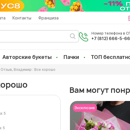
ата
Контакты
Франшиза
Номер телефона в СП
+7 (812) 666-5-6
Авторские букеты
Пачки
ТОП бесплатн
Отзыв, Владимир : Все хорошо
 хорошо
Вам могут пон
а:
5
а:
5