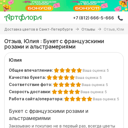
Перейти
к
основному
+7 (812) 666-5-666
содержанию
Вы
Доставка цветов в Санкт-Петербурге
Отзывы
Отзыв, Юлия 
здесь
Отзыв, Юлия : Букет с французскими
розами и альстрамериями
Юлия
Общее впечатление:
Ваша оценка:
5
Качество букета:
Ваша оценка:
5
Соответствие фото:
Ваша оценка:
5
Скорость доставки:
Ваша оценка:
5
Работа сайта/оператора:
Ваша оценка:
5
Букет с французскими розами и
альстрамериями
Заказываю и покупаю не в первый раз, всегда цветы