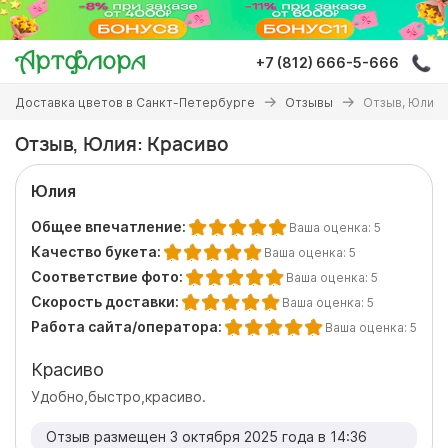
Перейти
к
основному
+7 (812) 666-5-666
содержанию
Вы
Доставка цветов в Санкт-Петербурге
Отзывы
Отзыв, Юлия:
здесь
Отзыв, Юлия: Красиво
Юлия
Общее впечатление:
Ваша оценка:
5
Качество букета:
Ваша оценка:
5
Соответствие фото:
Ваша оценка:
5
Скорость доставки:
Ваша оценка:
5
Работа сайта/оператора:
Ваша оценка:
5
Красиво
Удобно,быстро,красиво.
Отзыв размещен 3 октября 2025 года в 14:36