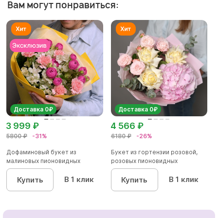
Вам могут понравиться:
Доставка 0₽
Доставка 0₽
3 999 ₽
4 566 ₽
5800 ₽
-31%
6180 ₽
-26%
Дофаминовый букет из
Букет из гортензии розовой,
малиновых пионовидных
розовых пионовидных
кустовых роз...
кустовы...
В 1 клик
В 1 клик
Купить
Купить