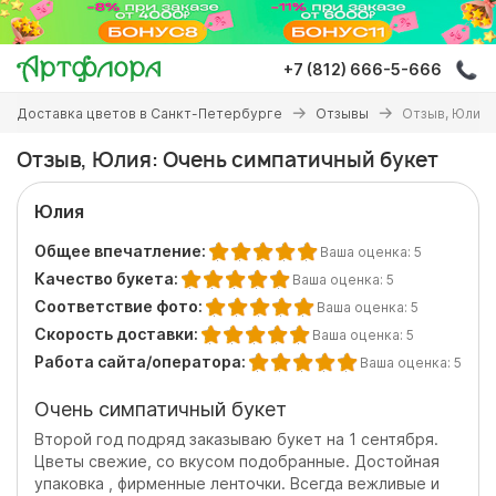
Перейти
к
основному
+7 (812) 666-5-666
содержанию
Вы
Доставка цветов в Санкт-Петербурге
Отзывы
Отзыв, Юлия:
здесь
Отзыв, Юлия: Очень симпатичный букет
Юлия
Общее впечатление:
Ваша оценка:
5
Качество букета:
Ваша оценка:
5
Соответствие фото:
Ваша оценка:
5
Скорость доставки:
Ваша оценка:
5
Работа сайта/оператора:
Ваша оценка:
5
Очень симпатичный букет
Второй год подряд заказываю букет на 1 сентября.
Цветы свежие, со вкусом подобранные. Достойная
упаковка , фирменные ленточки. Всегда вежливые и