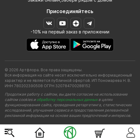
Присоединяйтесь
-10% на первый заказ в приложении
© 2026 Артфлора. Все права защищены.
Вся информация на сайте несет исключительно информационный
характер и не является публичной офертой. ИП Пономарева Н. В.
ИНН 780202390508 ОГРН 320784700288152
Продолжая работу с сайтом, вы даете согласие на использование
сайтом cookies и
обработку персональных данных
в целях
функционирования сайта, проведения ретаргетинга, статистических
исследований, улучшения сервиса и предоставления релевантной
рекламной информации на основе ваших предпочтений и интересов.