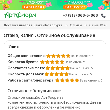
Перейти
к
основному
+7 (812) 666-5-666
содержанию
Вы
Доставка цветов в Санкт-Петербурге
Отзывы
Отзыв, Юлия 
здесь
Отзыв, Юлия : Отличное обслуживание
Юлия
Общее впечатление:
Ваша оценка:
5
Качество букета:
Ваша оценка:
5
Соответствие фото:
Ваша оценка:
5
Скорость доставки:
Ваша оценка:
5
Работа сайта/оператора:
Ваша оценка:
5
Отличное обслуживание
Огромное спасибо АртФлоре за
компетентность,точность и профессионализм. Цветы
всегда свежие и оформленны безупречно