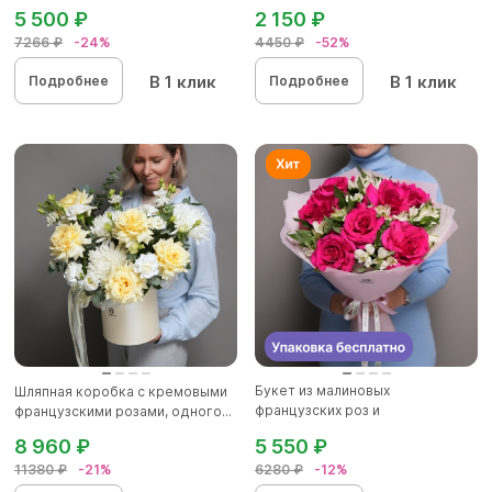
5 500 ₽
2 150 ₽
7266 ₽
-24%
4450 ₽
-52%
В 1 клик
В 1 клик
Подробнее
Подробнее
Букет из малиновых
Шляпная коробка с кремовыми
французских роз и
французскими розами, одного...
альстромерии - L в...
8 960 ₽
5 550 ₽
11380 ₽
-21%
6280 ₽
-12%