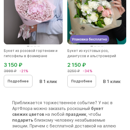
Букет из розовой гортензии и
Букет из кустовых роз,
гипсофилы в фоамиране
диантусов и альстромерий
3 150 ₽
2 150 ₽
3999 ₽
-21%
3250 ₽
-34%
В 1 клик
В 1 клик
Подробнее
Подробнее
Приближается торжественное событие? У нас в
АртФлора можно заказать роскошный
букет
свежих цветов
на любой
праздник
, чтобы
подарить
близкому человеку незабываемые
эмоции. Причем с бесплатной доставкой на аллею