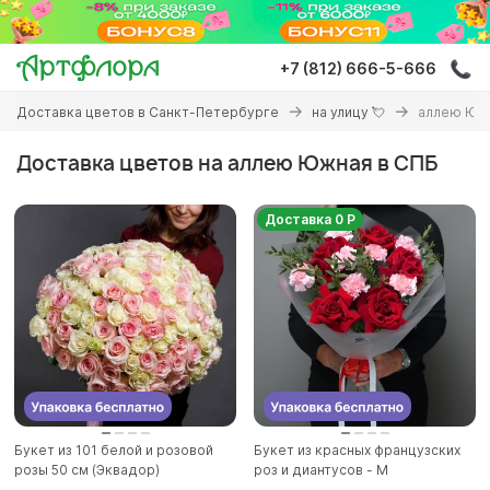
Перейти
к
основному
+7 (812) 666-5-666
содержанию
Вы
Доставка цветов в Санкт-Петербурге
на улицу 💘
аллею Юж
здесь
Доставка цветов на аллею Южная в СПБ
Доставка 0 Р
Букет из 101 белой и розовой
Букет из красных французских
розы 50 см (Эквадор)
роз и диантусов - M