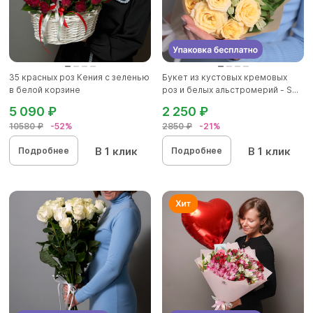
35 красных роз Кения с зеленью
Букет из кустовых кремовых
в белой корзине
роз и белых альстромерий - S...
5 090 ₽
2 250 ₽
10580 ₽
-52%
2850 ₽
-21%
В 1 клик
В 1 клик
Подробнее
Подробнее