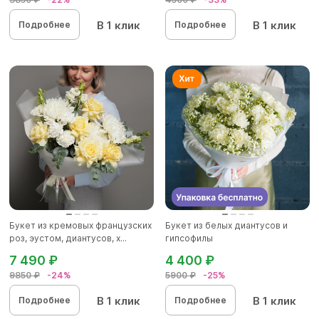
В 1 клик
В 1 клик
Подробнее
Подробнее
Букет из кремовых французских
Букет из белых диантусов и
роз, эустом, диантусов, х...
гипсофилы
7 490 ₽
4 400 ₽
9850 ₽
-24%
5900 ₽
-25%
В 1 клик
В 1 клик
Подробнее
Подробнее