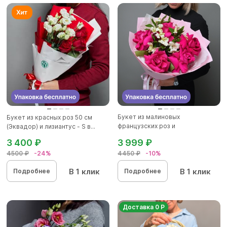
Букет из малиновых
Букет из красных роз 50 см
французских роз и
(Эквадор) и лизиантус - S в...
альстромерии - М в...
3 400 ₽
3 999 ₽
4500 ₽
-24%
4450 ₽
-10%
В 1 клик
В 1 клик
Подробнее
Подробнее
Доставка 0 Р