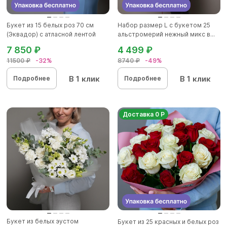
Букет из 15 белых роз 70 см
Набор размер L с букетом 25
(Эквадор) с атласной лентой
альстромерий нежный микс в...
7 850 ₽
4 499 ₽
11500 ₽
-32%
8740 ₽
-49%
В 1 клик
В 1 клик
Подробнее
Подробнее
Доставка 0 Р
Букет из белых эустом
Букет из 25 красных и белых роз