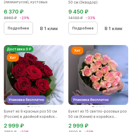
(лизиантусов), кустовых
50 см (Эквадор)
хризантем...
6 370 ₽
9 450 ₽
8960 ₽
-29%
14100 ₽
-33%
В 1 клик
В 1 клик
Подробнее
Подробнее
Доставка 0 Р
Букет из 9 красных роз 50 см
Букет из 15 светло-розовых роз
(Россия) в двойной корейск...
50 см (Кения) в корейско...
2 999 ₽
2 999 ₽
3850 ₽
-22%
4500 ₽
-33%