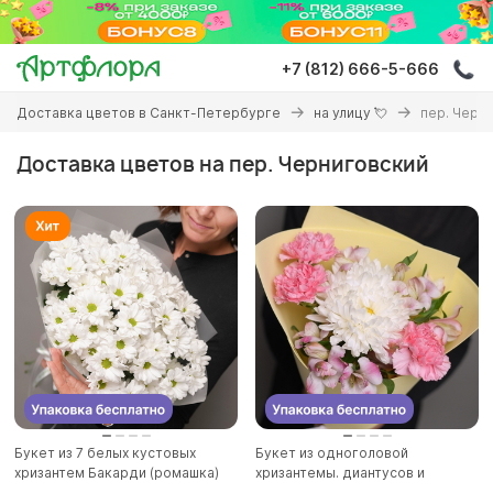
Перейти
к
основному
+7 (812) 666-5-666
содержанию
Вы
Доставка цветов в Санкт-Петербурге
на улицу 💘
пер. Черн
здесь
Доставка цветов на пер. Черниговский
Букет из 7 белых кустовых
Букет из одноголовой
хризантем Бакарди (ромашка)
хризантемы. диантусов и
в...
альстромер...