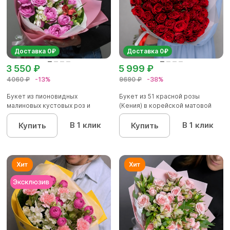
Доставка 0₽
Доставка 0₽
3 550 ₽
5 999 ₽
4060 ₽
-13%
9690 ₽
-38%
Букет из пионовидных
Букет из 51 красной розы
малиновых кустовых роз и
(Кения) в корейской матовой
альстроме...
уп...
В 1 клик
В 1 клик
Купить
Купить