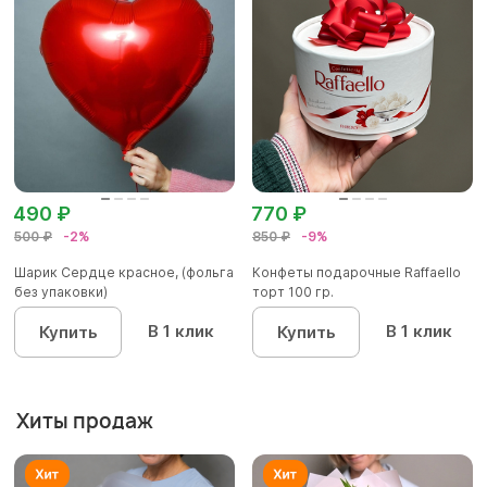
490 ₽
770 ₽
500 ₽
-2%
850 ₽
-9%
Шарик Сердце красное, (фольга
Конфеты подарочные Raffaello
без упаковки)
торт 100 гр.
В 1 клик
В 1 клик
Купить
Купить
Хиты продаж