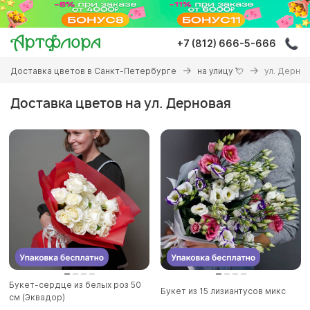
Перейти
к
основному
+7 (812) 666-5-666
содержанию
Вы
Доставка цветов в Санкт-Петербурге
на улицу 💘
ул. Дерно
здесь
Доставка цветов на ул. Дерновая
Букет-сердце из белых роз 50
Букет из 15 лизиантусов микс
см (Эквадор)