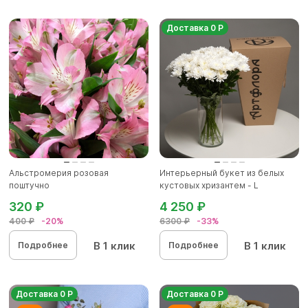
Доставка 0 Р
Альстромерия розовая
Интерьерный букет из белых
поштучно
кустовых хризантем - L
320 ₽
4 250 ₽
400 ₽
-20%
6300 ₽
-33%
В 1 клик
В 1 клик
Подробнее
Подробнее
Доставка 0 Р
Доставка 0 Р