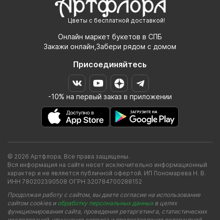
Цветы с бесплатной доставкой!
Онлайн маркет букетов в СПБ
Закажи онлайн,Забери рядом с домом
Присоединяйтесь
-10% на первый заказ в приложении
© 2026 Артфлора. Все права защищены.
Вся информация на сайте несет исключительно информационный
характер и не является публичной офертой. ИП Пономарева Н. В.
ИНН 780202390508 ОГРН 320784700288152
Продолжая работу с сайтом, вы даете согласие на использование
сайтом cookies и
обработку персональных данных
в целях
функционирования сайта, проведения ретаргетинга, статистических
исследований, улучшения сервиса и предоставления релевантной