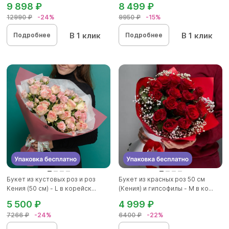
9 898 ₽
8 499 ₽
12990 ₽
-24%
9950 ₽
-15%
В 1 клик
В 1 клик
Подробнее
Подробнее
Букет из кустовых роз и роз
Букет из красных роз 50 см
Кения (50 см) - L в корейск...
(Кения) и гипсофилы - М в ко...
5 500 ₽
4 999 ₽
7266 ₽
-24%
6400 ₽
-22%