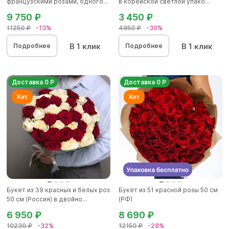
французскими розами, одного...
в корейской светлой упако...
9 750 ₽
3 450 ₽
11250 ₽
-13%
4950 ₽
-30%
В 1 клик
В 1 клик
Подробнее
Подробнее
Доставка 0 Р
Доставка 0 Р
Букет из 39 красных и белых роз
Букет из 51 красной розы 50 см
50 см (Россия) в двойно...
(РФ)
6 950 ₽
8 690 ₽
10230 ₽
-32%
12150 ₽
-28%