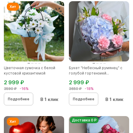
Цветочная сумочка с белой
Букет "Небесный румянец" с
кустовой хризантемой
голубой гортензией...
2 999 ₽
2 999 ₽
3590 ₽
-16%
3650 ₽
-18%
В 1 клик
В 1 клик
Подробнее
Подробнее
Доставка 0 Р