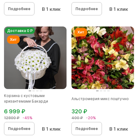
В 1 клик
В 1 клик
Подробнее
Подробнее
Доставка 0 Р
Корзина с кустовыми
Альстромерия микс поштучно
хризантемами Бакарди
(ромашка) в бе...
6 999 ₽
320 ₽
12800 ₽
-45%
400 ₽
-20%
В 1 клик
В 1 клик
Подробнее
Подробнее