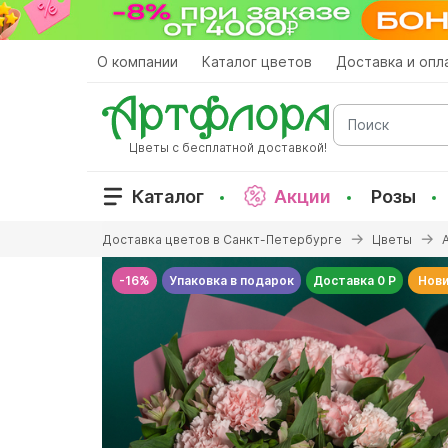
Перейти
к
основному
О компании
Каталог цветов
Доставка и опл
содержанию
Поиск
Цветы с бесплатной доставкой!
Каталог
Акции
Розы
Вы
Доставка цветов в Санкт-Петербурге
Цветы
здесь
-16%
Упаковка в подарок
Доставка 0 Р
Нови