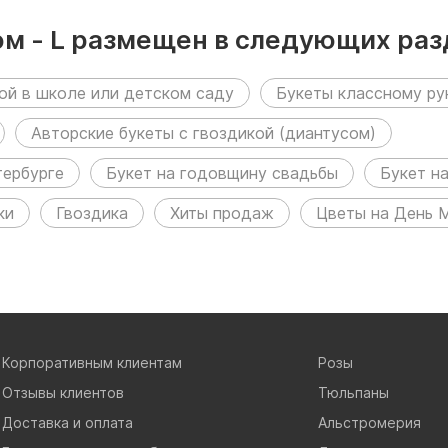
ом - L размещен в следующих раз
ой в школе или детском саду
Букеты классному р
Авторские букеты с гвоздикой (диантусом)
тербурге
Букет на годовщину свадьбы
Букет н
ки
Гвоздика
Хиты продаж
Цветы на День 
Корпоративным клиентам
Розы
Отзывы клиентов
Тюльпаны
Доставка и оплата
Альстромерия