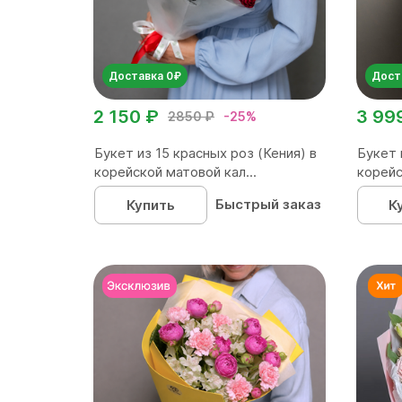
Доставка 0₽
Дост
2 150 ₽
3 99
2850 ₽
-25%
Букет из 15 красных роз (Кения) в
Букет 
корейской матовой кал...
корейс
Быстрый заказ
Купить
К