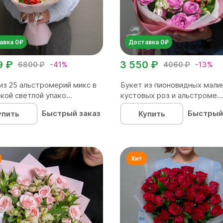
авка 0₽
Доставка 0₽
9 ₽
3 550 ₽
6800 ₽
-41%
4060 ₽
-13%
из 25 альстромерий микс в
Букет из пионовидных мали
кой светлой упако...
кустовых роз и альстроме...
Быстрый заказ
Быстрый
упить
Купить