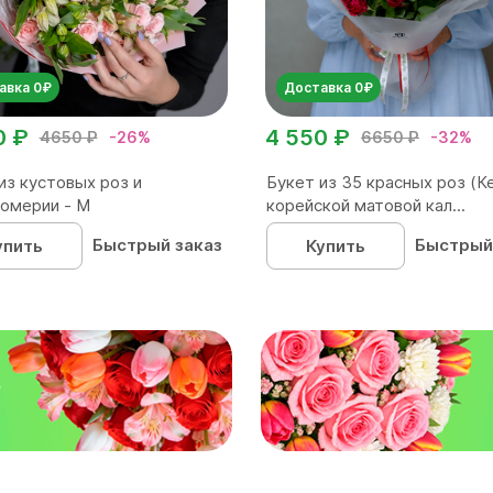
авка 0₽
Доставка 0₽
0 ₽
4 550 ₽
4650 ₽
-26%
6650 ₽
-32%
из кустовых роз и
Букет из 35 красных роз (Ке
омерии - М
корейской матовой кал...
Быстрый заказ
Быстрый
упить
Купить
₽