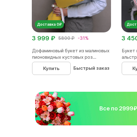
Доставка 0₽
Дост
3 999 ₽
3 45
5800 ₽
-31%
Дофаминовый букет из малиновых
Букет 
пионовидных кустовых роз...
альстр
Быстрый заказ
Купить
К
Все по 2999