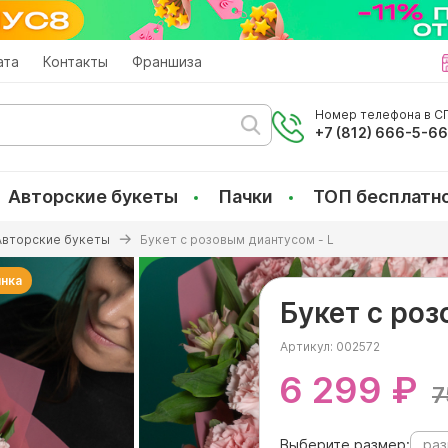
ата
Контакты
Франшиза
Номер телефона в СП
+7 (812) 666-5-6
Авторские букеты
Пачки
ТОП бесплатн
Авторские букеты
Букет с розовым диантусом - L
нка
Букет с роз
Артикул:
002572
6 299 ₽
7
Выберите размер:
раз