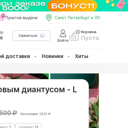
Пунктов выдачи
Санкт-Петербург и ЛО
Корзина
б:
Связаться
Пусто
66
Войти
ой доставки
Новинки
Хиты
овым диантусом - L
500 ₽
Экономия: 1201 ₽
мер S
размер M