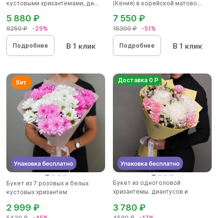
кустовыми хризантемами, ди...
(Кения) в корейской матово...
5 880 ₽
7 550 ₽
8250 ₽
-29%
15300 ₽
-51%
В 1 клик
В 1 клик
Подробнее
Подробнее
Доставка 0 Р
Букет из одноголовой
Букет из 7 розовых и белых
хризантемы. диантусов и
кустовых хризантем
альстромер...
2 999 ₽
3 780 ₽
5430 ₽
-45%
4580 ₽
-17%