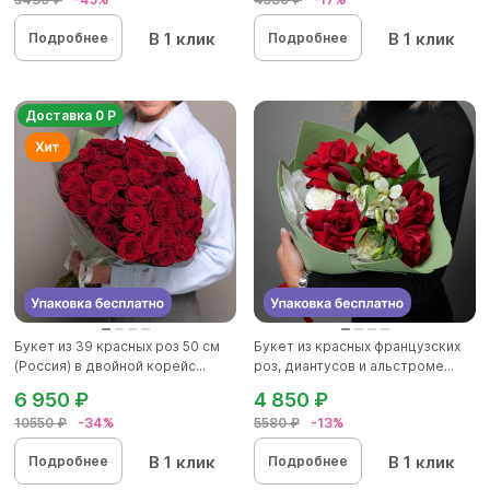
В 1 клик
В 1 клик
Подробнее
Подробнее
Доставка 0 Р
Букет из 39 красных роз 50 см
Букет из красных французских
(Россия) в двойной корейс...
роз, диантусов и альстроме...
6 950 ₽
4 850 ₽
10550 ₽
-34%
5580 ₽
-13%
В 1 клик
В 1 клик
Подробнее
Подробнее