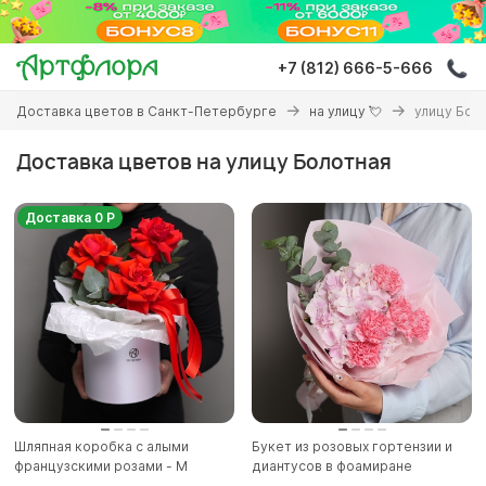
Перейти
к
основному
+7 (812) 666-5-666
содержанию
Вы
Доставка цветов в Санкт-Петербурге
на улицу 💘
улицу Бол
здесь
Доставка цветов на улицу Болотная
Доставка 0 Р
Шляпная коробка с алыми
Букет из розовых гортензии и
французскими розами - M
диантусов в фоамиране