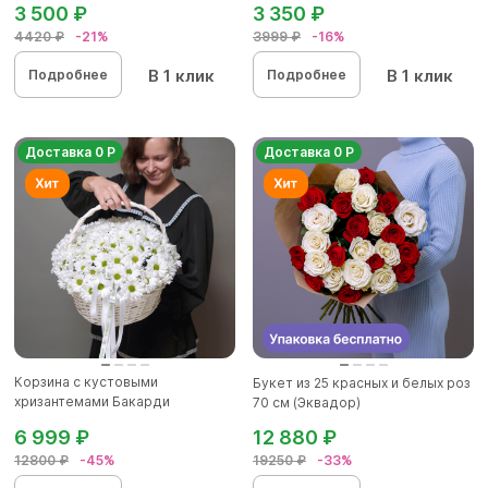
3 500 ₽
3 350 ₽
4420 ₽
-21%
3999 ₽
-16%
В 1 клик
В 1 клик
Подробнее
Подробнее
Доставка 0 Р
Доставка 0 Р
Корзина с кустовыми
Букет из 25 красных и белых роз
хризантемами Бакарди
70 см (Эквадор)
(ромашка) в бе...
6 999 ₽
12 880 ₽
12800 ₽
-45%
19250 ₽
-33%