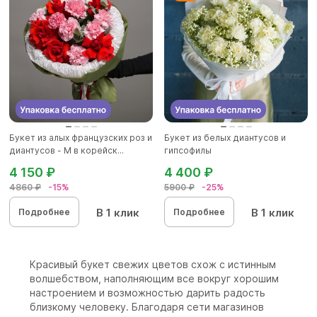
Букет из алых французских роз и
Букет из белых диантусов и
диантусов - M в корейск...
гипсофилы
4 150 ₽
4 400 ₽
4860 ₽
-15%
5900 ₽
-25%
В 1 клик
В 1 клик
Подробнее
Подробнее
Красивый букет свежих цветов схож с истинным
волшебством, наполняющим все вокруг хорошим
настроением и возможностью дарить радость
близкому человеку. Благодаря сети магазинов