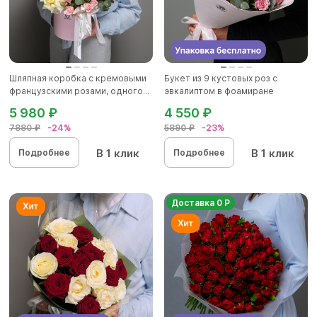
Шляпная коробка с кремовыми
Букет из 9 кустовых роз с
французскими розами, одного...
эвкалиптом в фоамиране
5 980 ₽
4 550 ₽
7880 ₽
-24%
5890 ₽
-23%
В 1 клик
В 1 клик
Подробнее
Подробнее
Доставка 0 Р