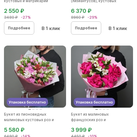
кустовых и матрикарий
(лизиантусов), кустовых
(ромашек...
хризантем...
2 550 ₽
6 370 ₽
3480 ₽
-27%
8960 ₽
-29%
В 1 клик
В 1 клик
Подробнее
Подробнее
Букет из пионовидных
Букет из малиновых
малиновых кустовых роз и
французских роз и
альстроме...
альстромерии - М в...
5 580 ₽
3 999 ₽
6490 ₽
-14%
4450 ₽
-10%