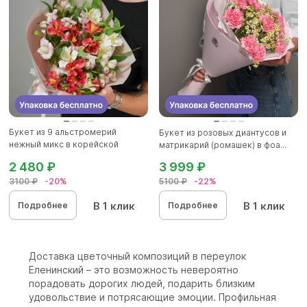
Букет из 9 альстромерий
Букет из розовых диантусов и
нежный микс в корейской
матрикарий (ромашек) в фоа...
упаковк...
2 480 ₽
3 999 ₽
3100 ₽
-20%
5100 ₽
-22%
В 1 клик
В 1 клик
Подробнее
Подробнее
Доставка цветочный композиций в переулок
Еленинский – это возможность невероятно
порадовать дорогих людей, подарить близким
удовольствие и потрясающие эмоции. Профильная