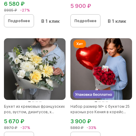
6 580 ₽
5 900 ₽
8985 ₽
-27%
В 1 клик
В 1 клик
Подробнее
Подробнее
Букет из кремовых французских
Набор размер М+ с букетом 25
роз, эустом, диантусов, х...
красных роз Кения в корейс...
5 670 ₽
3 900 ₽
8970 ₽
-37%
5860 ₽
-33%