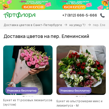
Перейти
к
основному
+7 (812) 666-5-666
содержанию
Вы
Доставка цветов в Санкт-Петербурге
на улицу 💘
пер. Елен
здесь
Доставка цветов на пер. Еленинский
Букет из 11 розовых лизиантусов
Букет из альстромерии микс и
(эустом)
лизиантуса - М