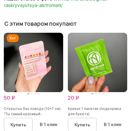
raskryvayutsya-alstromerii/
С этим товаром покупают
50 ₽
20 ₽
Открытка без повода (10*7 см)
Кризал 1 пакетик (подкормка
"Ты самый красивый...
для букета)
В 1 клик
В 1 клик
Купить
Купить