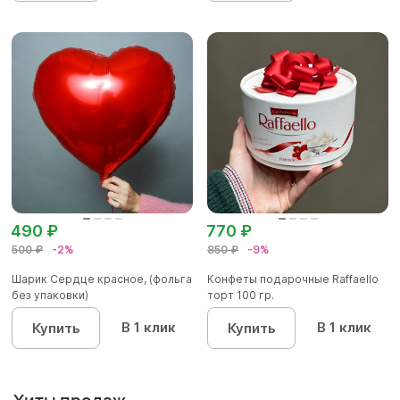
490 ₽
770 ₽
500 ₽
-2%
850 ₽
-9%
Шарик Сердце красное, (фольга
Конфеты подарочные Raffaello
без упаковки)
торт 100 гр.
В 1 клик
В 1 клик
Купить
Купить