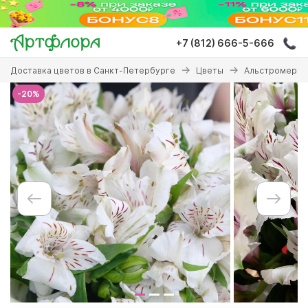
Перейти
к
основному
+7 (812) 666-5-666
содержанию
Вы
Доставка цветов в Санкт-Петербурге
Цветы
Альстромерия
здесь
-20%