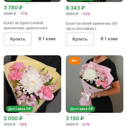
3 780 ₽
8 343 ₽
4580 ₽
-17%
9680 ₽
-14%
Букет из одноголовой
Букет из лилий ориенталь (60
хризантемы. диантусов и
см) и гипсофилы L
альстромер...
В 1 клик
В 1 клик
Купить
Купить
Доставка 0₽
Доставка 0₽
2 050 ₽
3 150 ₽
3150 ₽
-35%
3980 ₽
-21%