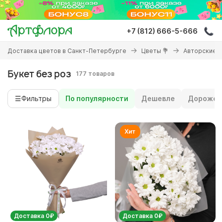
Перейти
к
основному
+7 (812) 666-5-666
содержанию
Вы
Доставка цветов в Санкт-Петербурге
Цветы 💐
Авторские 
здесь
Букет без роз
177 товаров
☰
Фильтры
По популярности
Дешевле
Дороже
Доставка 0₽
Доставка 0₽