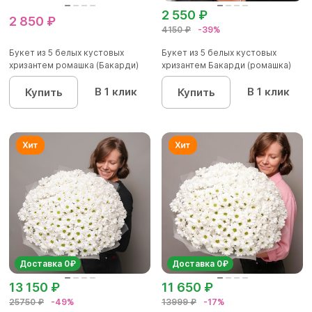
2 550 ₽
2 850 ₽
4150 ₽
-39%
Букет из 5 белых кустовых
Букет из 5 белых кустовых
хризантем ромашка (Бакарди)
хризантем Бакарди (ромашка)
в...
в...
В 1 клик
В 1 клик
Купить
Купить
Доставка 0₽
Доставка 0₽
13 150 ₽
11 650 ₽
25750 ₽
-49%
13999 ₽
-17%