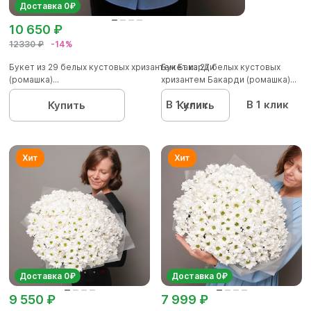
Доставка 0₽
10 650 ₽
12330 ₽
-14%
Букет из 29 белых кустовых хризантем Бакарди
Букет из 27 белых кустовых
(ромашка)...
хризантем Бакарди (ромашка)...
В 1 клик
В 1 клик
Купить
Купить
Доставка 0₽
Доставка 0₽
9 550 ₽
7 999 ₽