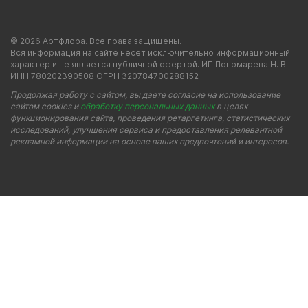
© 2026 Артфлора. Все права защищены.
Вся информация на сайте несет исключительно информационный
характер и не является публичной офертой. ИП Пономарева Н. В.
ИНН 780202390508 ОГРН 320784700288152
Продолжая работу с сайтом, вы даете согласие на использование
сайтом cookies и
обработку персональных данных
в целях
функционирования сайта, проведения ретаргетинга, статистических
исследований, улучшения сервиса и предоставления релевантной
рекламной информации на основе ваших предпочтений и интересов.