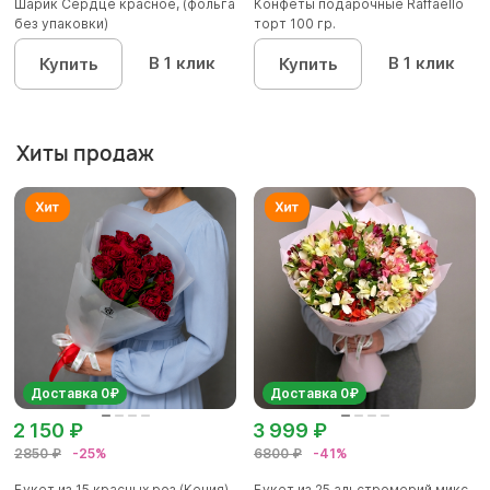
Шарик Сердце красное, (фольга
Конфеты подарочные Raffaello
без упаковки)
торт 100 гр.
В 1 клик
В 1 клик
Купить
Купить
Хиты продаж
Доставка 0₽
Доставка 0₽
2 150 ₽
3 999 ₽
2850 ₽
-25%
6800 ₽
-41%
Букет из 15 красных роз (Кения)
Букет из 25 альстромерий микс