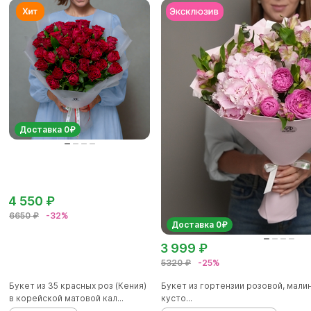
Доставка 0₽
4 550 ₽
6650 ₽
-32%
Доставка 0₽
3 999 ₽
5320 ₽
-25%
Букет из 35 красных роз (Кения)
Букет из гортензии розовой, мал
в корейской матовой кал...
кусто...