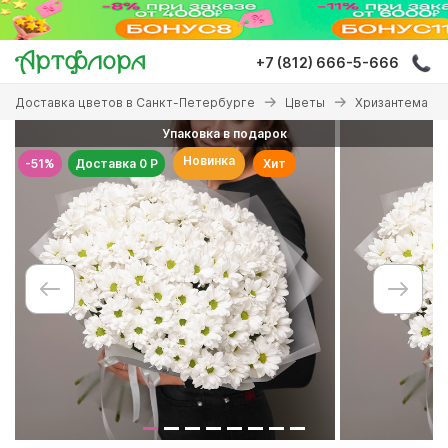
Перейти
к
основному
+7 (812) 666-5-666
содержанию
Вы
Доставка цветов в Санкт-Петербурге
Цветы
Хризантема
здесь
Упаковка в подарок
Новинка
-51%
Доставка 0 Р
Хит