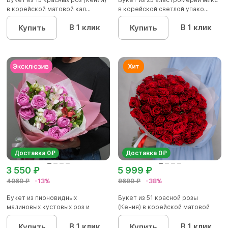
в корейской матовой кал...
в корейской светлой упако...
В 1 клик
В 1 клик
Купить
Купить
Доставка 0₽
Доставка 0₽
3 550 ₽
5 999 ₽
4060 ₽
-13%
9690 ₽
-38%
Букет из пионовидных
Букет из 51 красной розы
малиновых кустовых роз и
(Кения) в корейской матовой
альстроме...
уп...
В 1 клик
В 1 клик
Купить
Купить