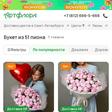
Перейти
к
основному
+7 (812) 666-5-666
содержанию
Вы
Доставка цветов в Санкт-Петербурге
Цветы 💐
Пионы
Б
здесь
Букет из 51 пиона
7 товаров
☰
Фильтры
По популярности
Дешевле
Дороже
Доставка 0₽
Доставка 0₽