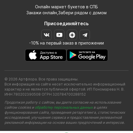
Онлайн маркет букетов в СПБ
Закажи онлайн,Забери рядом с домом
Присоединяйтесь
-10% на первый заказ в приложении
© 2026 Артфлора. Все права защищены.
Вся информация на сайте несет исключительно информационный
характер и не является публичной офертой. ИП Пономарева Н. В.
ИНН 780202390508 ОГРН 320784700288152
Продолжая работу с сайтом, вы даете согласие на использование
сайтом cookies и
обработку персональных данных
в целях
функционирования сайта, проведения ретаргетинга, статистических
исследований, улучшения сервиса и предоставления релевантной
рекламной информации на основе ваших предпочтений и интересов.