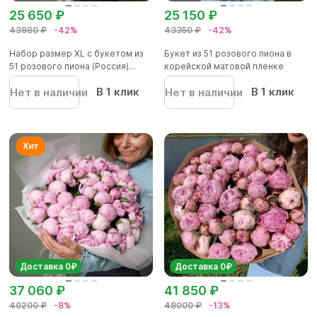
25 650 ₽
25 150 ₽
43980 ₽
-42%
43350 ₽
-42%
Набор размер XL с букетом из
Букет из 51 розового пиона в
51 розового пиона (Россия)...
корейской матовой пленке
В 1 клик
В 1 клик
Нет в наличии
Нет в наличии
Доставка 0₽
Доставка 0₽
37 060 ₽
41 850 ₽
40200 ₽
-8%
48000 ₽
-13%