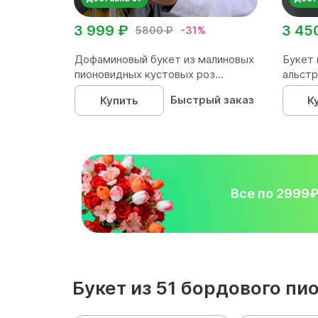
3 999 ₽
3 45
5800 ₽
-31%
Дофаминовый букет из малиновых
Букет 
пионовидных кустовых роз...
альстр
Быстрый заказ
Купить
К
Все по 2999
Букет из 51 бордового пи