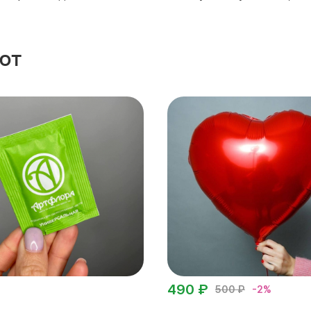
ют
490 ₽
500 ₽
-2%