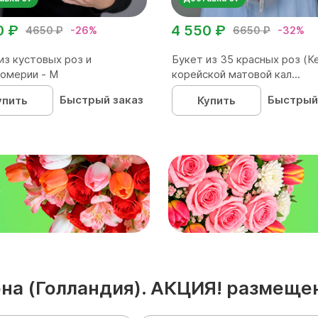
0 ₽
4 550 ₽
4650 ₽
-26%
6650 ₽
-32%
из кустовых роз и
Букет из 35 красных роз (Ке
омерии - М
корейской матовой кал...
Быстрый заказ
Быстрый
упить
Купить
₽
она (Голландия). АКЦИЯ! размеще