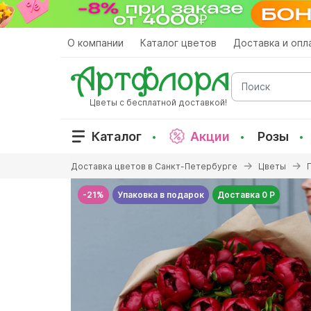
Перейти
к
основному
О компании
Каталог цветов
Доставка и опл
содержанию
Поиск
Цветы с бесплатной доставкой!
Каталог
Акции
Розы
Вы
Доставка цветов в Санкт-Петербурге
Цветы
здесь
-21%
Упаковка в подарок
Доставка 0 Р