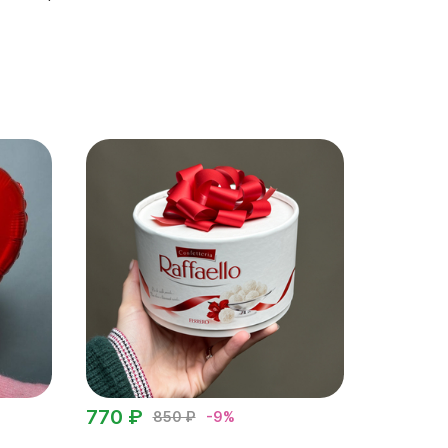
770 ₽
850 ₽
-9%