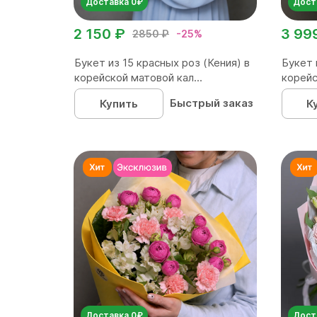
Доставка 0₽
Дост
2 150 ₽
3 99
2850 ₽
-25%
Букет из 15 красных роз (Кения) в
Букет 
корейской матовой кал...
корейс
Быстрый заказ
Купить
К
Доставка 0₽
Дост