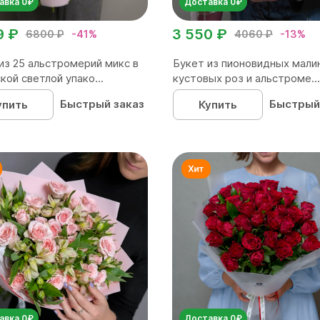
авка 0₽
Доставка 0₽
9 ₽
3 550 ₽
6800 ₽
-41%
4060 ₽
-13%
из 25 альстромерий микс в
Букет из пионовидных мали
кой светлой упако...
кустовых роз и альстроме...
Быстрый заказ
Быстрый
упить
Купить
авка 0₽
Доставка 0₽