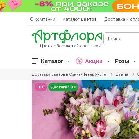
Перейти
к
основному
О компании
Каталог цветов
Доставка и опл
содержанию
Поиск
Цветы с бесплатной доставкой!
Каталог
Акции
Розы
Вы
Доставка цветов в Санкт-Петербурге
Цветы
здесь
-8%
Доставка 0 Р