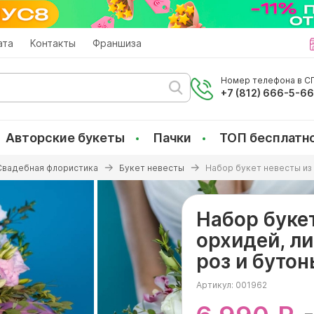
ата
Контакты
Франшиза
Номер телефона в СП
+7 (812) 666-5-6
Авторские букеты
Пачки
ТОП бесплатн
Свадебная флористика
Букет невесты
Набор букет невесты из 
Набор буке
орхидей, ли
роз и бутон
Артикул:
001962