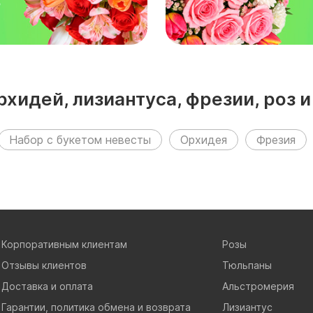
₽
рхидей, лизиантуса, фрезии, роз 
Набор с букетом невесты
Орхидея
Фрезия
Корпоративным клиентам
Розы
Отзывы клиентов
Тюльпаны
Доставка и оплата
Альстромерия
Гарантии, политика обмена и возврата
Лизиантус