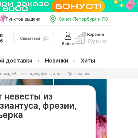
Пунктов выдачи
Санкт-Петербург и ЛО
Корзина
б:
Связаться
Пусто
66
Войти
ой доставки
Новинки
Хиты
орхидей, лизиантуса, фрезии, роз и бутоньерка
т невесты из
зиантуса, фрезии,
ьерка