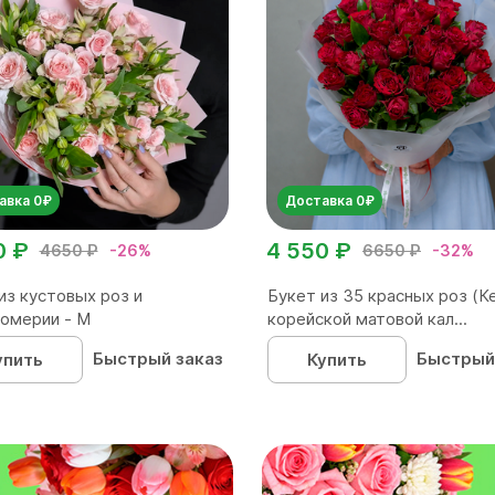
авка 0₽
Доставка 0₽
0 ₽
4 550 ₽
4650 ₽
-26%
6650 ₽
-32%
из кустовых роз и
Букет из 35 красных роз (Ке
омерии - М
корейской матовой кал...
Быстрый заказ
Быстрый
упить
Купить