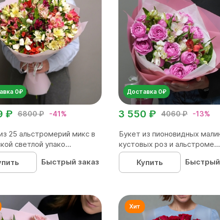
авка 0₽
Доставка 0₽
9 ₽
3 550 ₽
6800 ₽
-41%
4060 ₽
-13%
из 25 альстромерий микс в
Букет из пионовидных мали
кой светлой упако...
кустовых роз и альстроме...
Быстрый заказ
Быстрый
упить
Купить