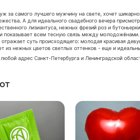
уж за самого лучшего мужчину на свете, хочет шикарно
ржества. А для идеального свадебного вечера присмотр
ественного лизиантуса, нежных фрезий роз и бутоньерк
рки показывает всем тесную связь между молодожёнами.
 отражает суть происходящего: молодая красивая девуш
т из нежных цветов светлых оттенков - еще и идеальны
 любой адрес Санкт-Петербурга и Ленинградской област
ют