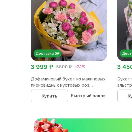
Доставка 0₽
Дост
3 999 ₽
3 45
5800 ₽
-31%
Дофаминовый букет из малиновых
Букет 
пионовидных кустовых роз...
альстр
Быстрый заказ
Купить
К