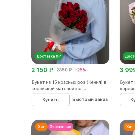
Доставка 0₽
Дост
2 150 ₽
3 99
2850 ₽
-25%
Букет из 15 красных роз (Кения) в
Букет 
корейской матовой кал...
корейс
Быстрый заказ
Купить
К