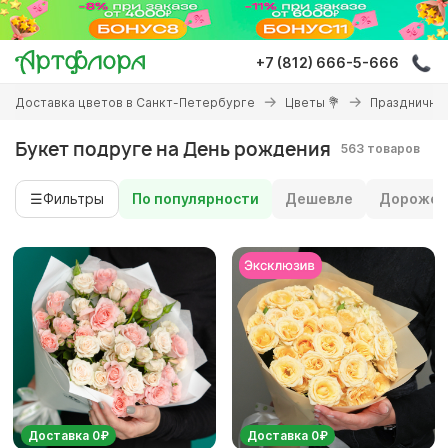
Перейти
к
основному
+7 (812) 666-5-666
содержанию
Вы
Доставка цветов в Санкт-Петербурге
Цветы 💐
Праздничны
здесь
Букет подруге на День рождения
563 товаров
☰
Фильтры
По популярности
Дешевле
Дороже
Доставка 0₽
Доставка 0₽