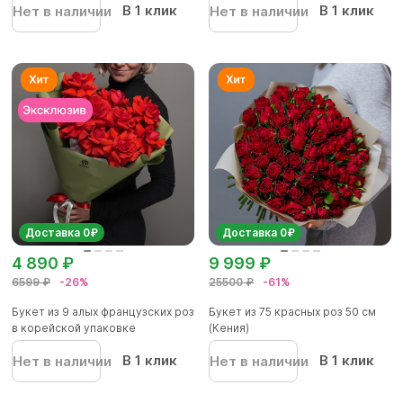
В 1 клик
В 1 клик
Нет в наличии
Нет в наличии
Доставка 0₽
Доставка 0₽
4 890 ₽
9 999 ₽
6599 ₽
-26%
25500 ₽
-61%
Букет из 9 алых французских роз
Букет из 75 красных роз 50 см
в корейской упаковке
(Кения)
В 1 клик
В 1 клик
Нет в наличии
Нет в наличии