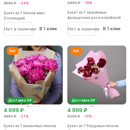
4900 ₽
-18%
8590 ₽
-24%
Букет из 7 оранжевых
Букет из 7 пионов микс
французских роз в корейской
(Голландия)
упаков...
В 1 клик
В 1 клик
Нет в наличии
Нет в наличии
Доставка 0₽
Доставка 0₽
4 999 ₽
4 999 ₽
6850 ₽
-27%
6200 ₽
-19%
Букет из 7 малиновых пионов
Букет из 7 бордовых пионов