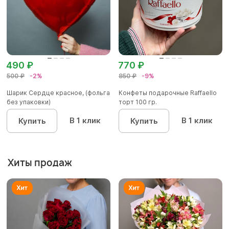
490 ₽
770 ₽
500 ₽
-2%
850 ₽
-9%
Шарик Сердце красное, (фольга
Конфеты подарочные Raffaello
без упаковки)
торт 100 гр.
В 1 клик
В 1 клик
Купить
Купить
Хиты продаж