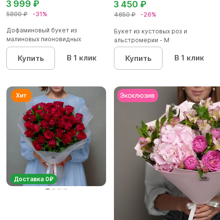
3 999 ₽
3 450 ₽
5800 ₽
-31%
4650 ₽
-26%
Дофаминовый букет из
Букет из кустовых роз и
малиновых пионовидных
альстромерии - М
кустовых роз...
В 1 клик
В 1 клик
Купить
Купить
Доставка 0₽