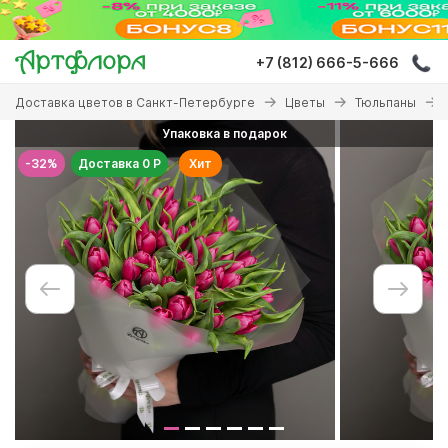
Перейти
к
основному
+7 (812) 666-5-666
содержанию
Вы
Доставка цветов в Санкт-Петербурге
Цветы
Тюльпаны
здесь
Упаковка в подарок
-32%
Доставка 0 Р
Хит