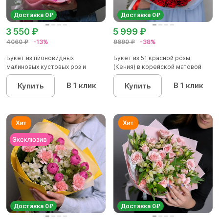
Доставка 0₽
Доставка 0₽
3 550 ₽
5 999 ₽
4060 ₽
-13%
9690 ₽
-38%
Букет из пионовидных
Букет из 51 красной розы
малиновых кустовых роз и
(Кения) в корейской матовой
альстроме...
уп...
В 1 клик
В 1 клик
Купить
Купить
Доставка 0₽
Доставка 0₽