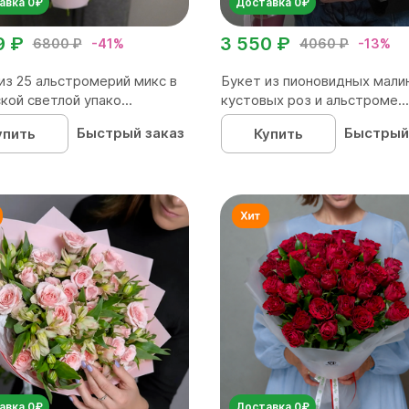
авка 0₽
Доставка 0₽
9 ₽
3 550 ₽
6800 ₽
-41%
4060 ₽
-13%
из 25 альстромерий микс в
Букет из пионовидных мали
кой светлой упако...
кустовых роз и альстроме...
Быстрый заказ
Быстрый
упить
Купить
авка 0₽
Доставка 0₽