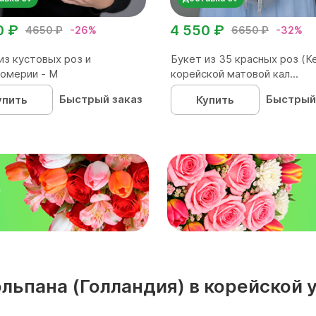
0 ₽
4 550 ₽
4650 ₽
-26%
6650 ₽
-32%
из кустовых роз и
Букет из 35 красных роз (Ке
омерии - М
корейской матовой кал...
Быстрый заказ
Быстрый
упить
Купить
₽
юльпана (Голландия) в корейской