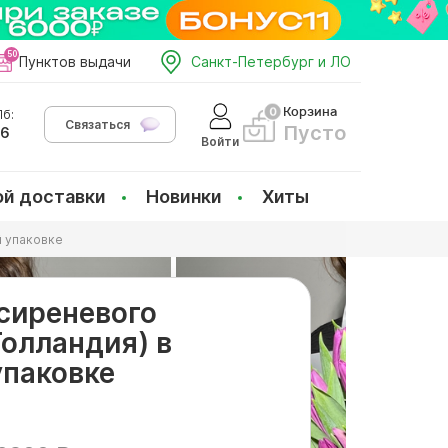
Пунктов выдачи
Санкт-Петербург и ЛО
Корзина
б:
Связаться
Пусто
66
Войти
ой доставки
Новинки
Хиты
й упаковке
 сиреневого
Голландия) в
упаковке