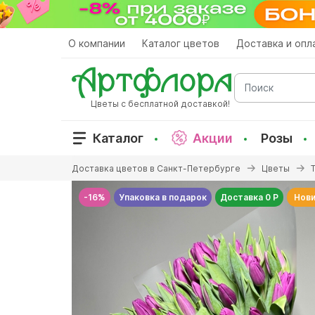
Перейти
к
основному
О компании
Каталог цветов
Доставка и опл
содержанию
Поиск
Цветы с бесплатной доставкой!
Каталог
Акции
Розы
Вы
Доставка цветов в Санкт-Петербурге
Цветы
здесь
-16%
Упаковка в подарок
Доставка 0 Р
Нови