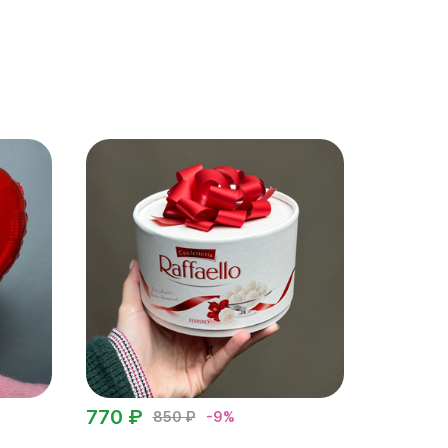
770 ₽
850 ₽
-9%