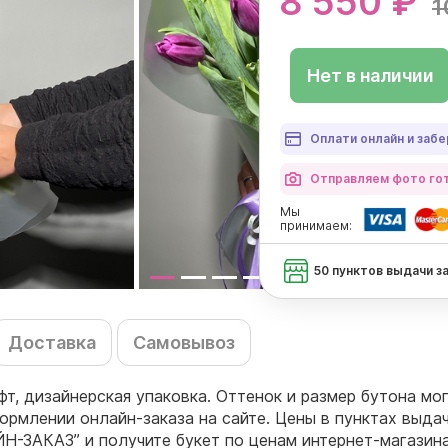
8 550 ₽
1
Нет в наличии
Оплати онлайн и забе
Отправляем фото гот
Мы
принимаем:
50 пунктов выдачи з
Доставка
Самовывоз
афт, дизайнерская упаковка. Оттенок и размер бутона м
ормлении онлайн-заказа на сайте. Цены в пунктах выда
Н-ЗАКАЗ” и получите букет по ценам интернет-магазина