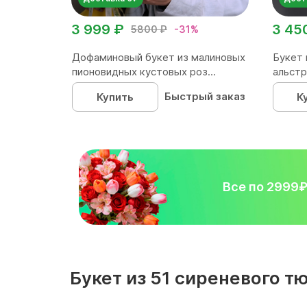
3 999 ₽
3 45
5800 ₽
-31%
Дофаминовый букет из малиновых
Букет 
пионовидных кустовых роз...
альстр
Быстрый заказ
Купить
К
Все по 2999
Букет из 51 сиреневого т
следующих разделах: