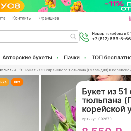
ата
Контакты
Франшиза
Номер телефона в СП
+7 (812) 666-5-6
Авторские букеты
Пачки
ТОП бесплатн
Тюльпаны
Букет из 51 сиреневого тюльпана (Голландия) в корейско
нка
Хит
Букет из 51
тюльпана (
корейской 
Артикул:
002679