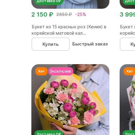
Доставка 0₽
Дост
2 150 ₽
3 99
2850 ₽
-25%
Букет из 15 красных роз (Кения) в
Букет 
корейской матовой кал...
корейс
Быстрый заказ
Купить
К
Доставка 0₽
Дост