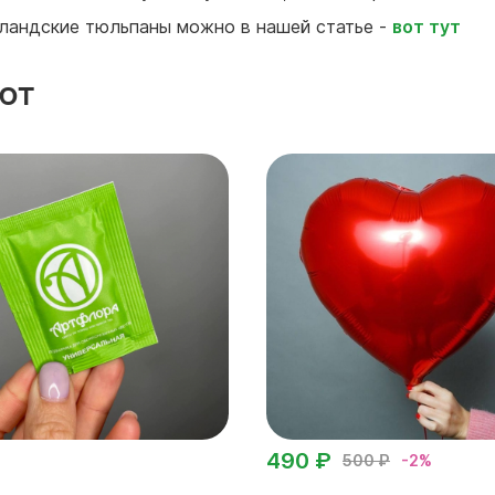
лландские тюльпаны можно в нашей статье -
вот тут
ют
490 ₽
500 ₽
-2%