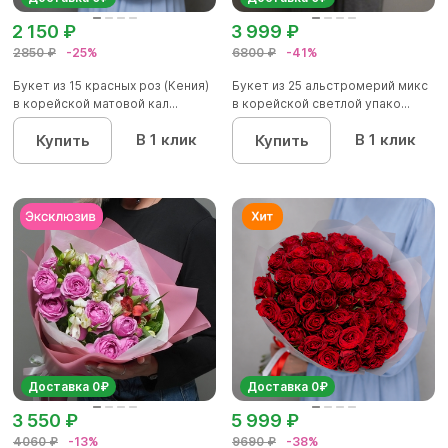
2 150 ₽
3 999 ₽
2850 ₽
-25%
6800 ₽
-41%
Букет из 15 красных роз (Кения)
Букет из 25 альстромерий микс
в корейской матовой кал...
в корейской светлой упако...
В 1 клик
В 1 клик
Купить
Купить
Доставка 0₽
Доставка 0₽
3 550 ₽
5 999 ₽
4060 ₽
-13%
9690 ₽
-38%