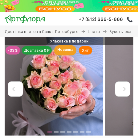
Перейти
к
основному
+7 (812) 666-5-666
содержанию
Вы
Доставка цветов в Санкт-Петербурге
Цветы
Букеты роз
здесь
Упаковка в подарок
Новинка
-33%
Доставка 0 Р
Хит