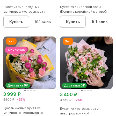
Букет из пионовидных
Букет из 51 красной розы
малиновых кустовых роз и
(Кения) в корейской матовой
альстроме...
уп...
В 1 клик
В 1 клик
Купить
Купить
Доставка 0₽
Доставка 0₽
3 999 ₽
3 450 ₽
5800 ₽
-31%
4650 ₽
-26%
Дофаминовый букет из
Букет из кустовых роз и
малиновых пионовидных
альстромерии - М