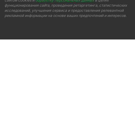
сайтом cookies и
обработку персональных данных
в целях
функционирования сайта, проведения ретаргетинга, статистических
исследований, улучшения сервиса и предоставления релевантной
рекламной информации на основе ваших предпочтений и интересов.