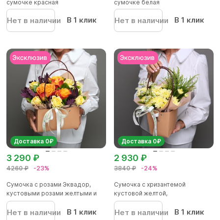
сумочке красная
сумочке белая
В 1 клик
В 1 клик
Нет в наличии
Нет в наличии
Доставка 0₽
Доставка 0₽
3 290 ₽
2 930 ₽
4260 ₽
-23%
3840 ₽
-24%
Сумочка с розами Эквадор,
Сумочка с хризантемой
кустовыми розами желтыми и
кустовой желтой,
ли...
альстромерией и...
В 1 клик
В 1 клик
Нет в наличии
Нет в наличии