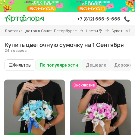
Перейти
к
основному
+7 (812) 666-5-666
содержанию
Вы
Доставка цветов в Санкт-Петербурге
Цветы 💐
Букет на 1 
здесь
Купить цветочную сумочку на 1 Сентября
24 товаров
☰
Фильтры
По популярности
Дешевле
Дороже