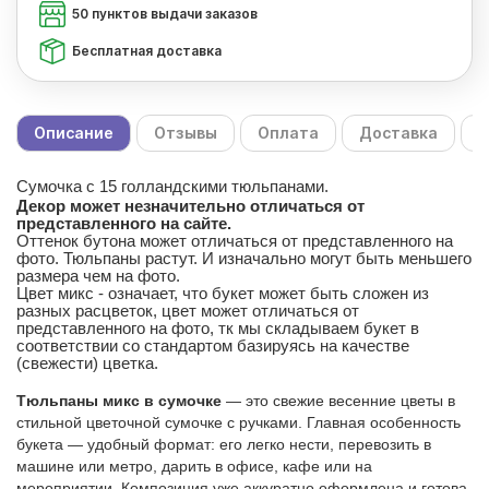
50 пунктов выдачи заказов
Бесплатная доставка
Описание
Отзывы
Оплата
Доставка
С
Сумочка с 15 голландскими тюльпанами.
Декор может незначительно отличаться от
представленного на сайте.
Оттенок бутона может отличаться от представленного на
фото. Тюльпаны растут. И изначально могут быть меньшего
размера чем на фото.
Цвет микс - означает, что букет может быть сложен из
разных расцветок, цвет может отличаться от
представленного на фото, тк мы складываем букет в
соответствии со стандартом базируясь на качестве
(свежести) цветка.
Тюльпаны микс в сумочке
— это свежие весенние цветы в
стильной цветочной сумочке с ручками. Главная особенность
букета — удобный формат: его легко нести, перевозить в
машине или метро, дарить в офисе, кафе или на
мероприятии. Композиция уже аккуратно оформлена и готова