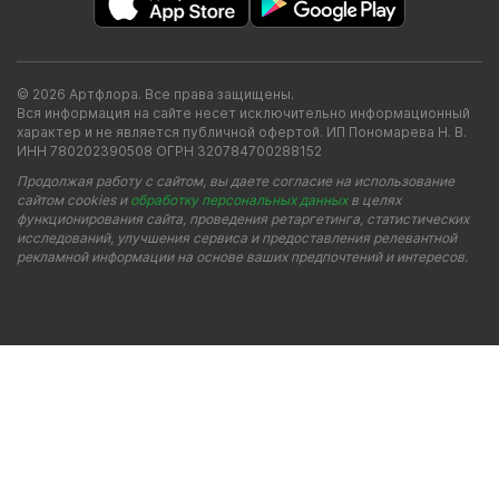
© 2026 Артфлора. Все права защищены.
Вся информация на сайте несет исключительно информационный
характер и не является публичной офертой. ИП Пономарева Н. В.
ИНН 780202390508 ОГРН 320784700288152
Продолжая работу с сайтом, вы даете согласие на использование
сайтом cookies и
обработку персональных данных
в целях
функционирования сайта, проведения ретаргетинга, статистических
исследований, улучшения сервиса и предоставления релевантной
рекламной информации на основе ваших предпочтений и интересов.