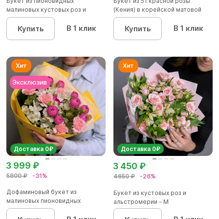
Букет из пионовидных
Букет из 51 красной розы
малиновых кустовых роз и
(Кения) в корейской матовой
альстроме...
уп...
В 1 клик
В 1 клик
Купить
Купить
Доставка 0₽
Доставка 0₽
3 999 ₽
3 450 ₽
5800 ₽
-31%
4650 ₽
-26%
Дофаминовый букет из
Букет из кустовых роз и
малиновых пионовидных
альстромерии - М
кустовых роз...