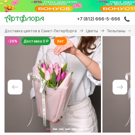
Перейти
к
основному
+7 (812) 666-5-666
содержанию
Вы
Доставка цветов в Санкт-Петербурге
Цветы
Тюльпаны
здесь
-26%
Доставка 0 Р
Хит