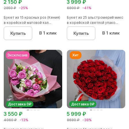
2 150 ₽
3 999 ₽
2850 ₽
-25%
6800 ₽
-41%
Букет из 15 красных роз (Кения)
Букет из 25 альстромерий микс
в корейской матовой кал...
в корейской светлой упако...
В 1 клик
В 1 клик
Купить
Купить
Доставка 0₽
Доставка 0₽
3 550 ₽
5 999 ₽
4060 ₽
-13%
9690 ₽
-38%