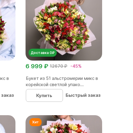
Доставка 0₽
6 999 ₽
12670 ₽
-45%
кс в
Букет из 51 альстромерии микс в
корейской светлой упако...
 заказ
Быстрый заказ
Купить