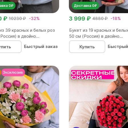
авка 0₽
Доставка 0₽
0 ₽
3 999 ₽
10230 ₽
-32%
4880 ₽
-18%
из 39 красных и белых роз
Букет из 19 красных и белы
(Россия) в двойно...
50 см (Россия) в двойно...
Быстрый заказ
Быстрый
упить
Купить