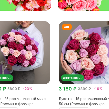
авка 0₽
Доставка 0₽
0 ₽
3 150 ₽
5890 ₽
-23%
3890 ₽
-19%
из 25 роз малиновый микс
Букет из 15 роз малиновый 
(Россия) в фоамира...
50 см (Россия) в фоамира...