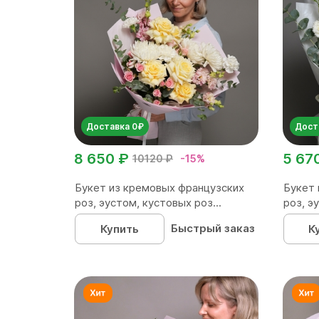
Доставка 0₽
Дост
8 650 ₽
5 67
10120 ₽
-15%
Букет из кремовых французских
Букет 
роз, эустом, кустовых роз...
роз, эу
Быстрый заказ
Купить
К