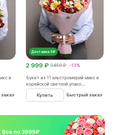
Доставка 0₽
2 999 ₽
3450 ₽
-13%
икс в
Букет из 11 альстромерий микс в
корейской светлой упако...
 заказ
Быстрый заказ
Купить
Все по 3999₽