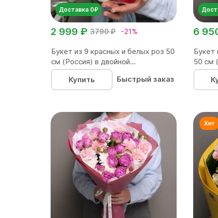
Доставка 0₽
Дост
2 999 ₽
6 95
3790 ₽
-21%
Букет из 9 красных и белых роз 50
Букет 
см (Россия) в двойной...
50 см 
Быстрый заказ
Купить
К