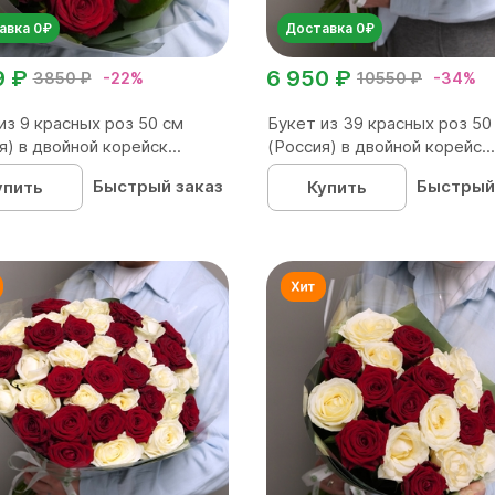
авка 0₽
Доставка 0₽
9 ₽
6 950 ₽
3850 ₽
-22%
10550 ₽
-34%
из 9 красных роз 50 см
Букет из 39 красных роз 50
я) в двойной корейск...
(Россия) в двойной корейс...
Быстрый заказ
Быстрый
упить
Купить