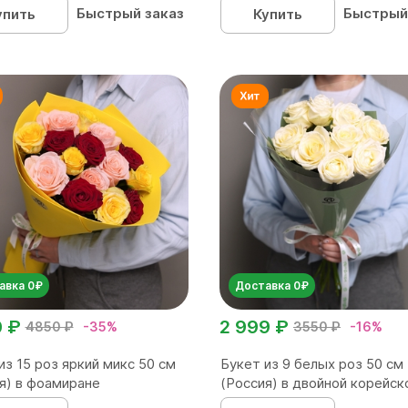
Быстрый заказ
Быстрый
упить
Купить
авка 0₽
Доставка 0₽
0 ₽
2 999 ₽
4850 ₽
-35%
3550 ₽
-16%
из 15 роз яркий микс 50 см
Букет из 9 белых роз 50 см
я) в фоамиране
(Россия) в двойной корейско