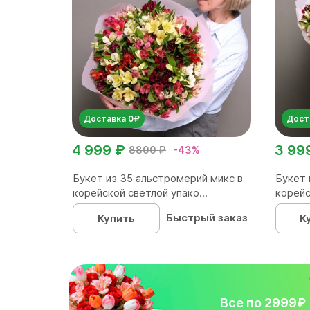
Доставка 0₽
Дост
4 999 ₽
3 99
8800 ₽
-43%
Букет из 35 альстромерий микс в
Букет 
корейской светлой упако...
корейс
Быстрый заказ
Купить
К
Все по 2999₽