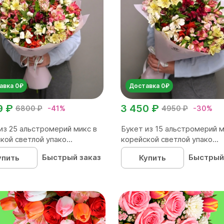
авка 0₽
Доставка 0₽
9 ₽
3 450 ₽
6800 ₽
-41%
4950 ₽
-30%
из 25 альстромерий микс в
Букет из 15 альстромерий м
кой светлой упако...
корейской светлой упако...
Быстрый заказ
Быстрый
упить
Купить