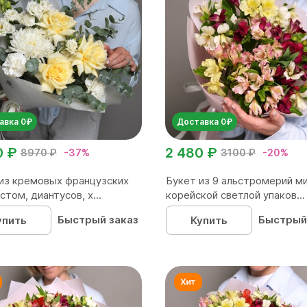
авка 0₽
Доставка 0₽
0 ₽
2 480 ₽
8970 ₽
-37%
3100 ₽
-20%
из кремовых французских
Букет из 9 альстромерий ми
стом, диантусов, х...
корейской светлой упаков...
Быстрый заказ
Быстрый
упить
Купить