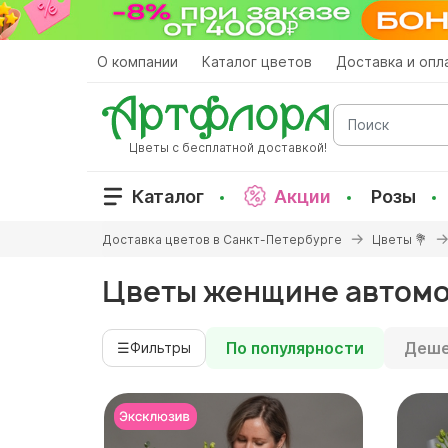
Перейти
к
основному
О компании
Каталог цветов
Доставка и опл
содержанию
Поиск
Цветы с бесплатной доставкой!
Каталог
Акции
Розы
Вы
Доставка цветов в Санкт-Петербурге
Цветы 💐
здесь
Цветы женщине автомо
По популярности
Деше
☰
Фильтры