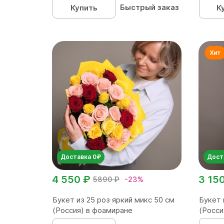
Быстрый заказ
Купить
К
Доставка 0₽
Дост
4 550 ₽
3 15
5890 ₽
-23%
Букет из 25 роз яркий микс 50 см
Букет 
(Россия) в фоамиране
(Росси