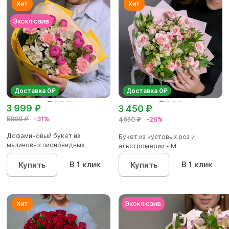
Доставка 0₽
Доставка 0₽
3 999 ₽
3 450 ₽
5800 ₽
-31%
4650 ₽
-26%
Дофаминовый букет из
Букет из кустовых роз и
малиновых пионовидных
альстромерии - М
кустовых роз...
В 1 клик
В 1 клик
Купить
Купить