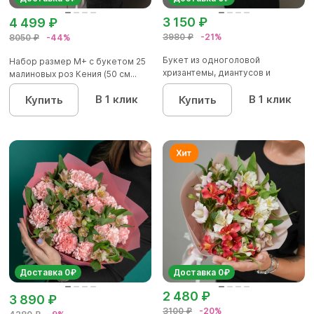
3 150 ₽
4 499 ₽
3980 ₽
-21%
8050 ₽
-44%
Букет из одноголовой
Набор размер М+ с букетом 25
хризантемы, диантусов и
малиновых роз Кения (50 см...
альстромер...
В 1 клик
В 1 клик
Купить
Купить
Доставка 0₽
Доставка 0₽
2 480 ₽
3 890 ₽
3100 ₽
-20%