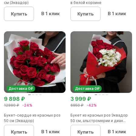
см (Эквадор)
в белой корзине
В 1 клик
В 1 клик
Купить
Купить
Доставка 0₽
Доставка 0₽
9 898 ₽
3 999 ₽
12990 ₽
-24%
6950 ₽
-42%
Букет-сердце из красных роз
Букет из красных роз Эквадор
50 см (Эквадор)
50 см, альстромерии и диан...
В 1 клик
В 1 клик
Купить
Купить