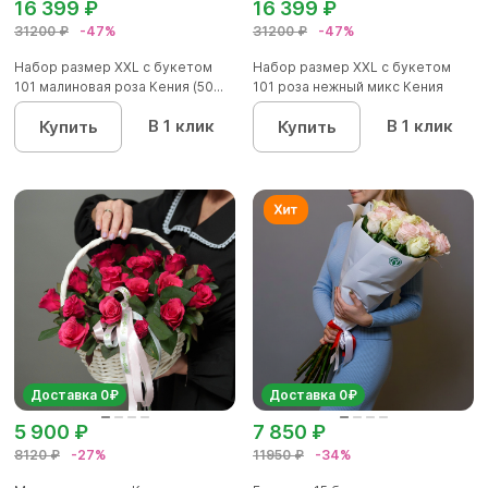
16 399 ₽
16 399 ₽
31200 ₽
-47%
31200 ₽
-47%
Набор размер ХХL с букетом
Набор размер ХХL с букетом
101 малиновая роза Кения (50...
101 роза нежный микс Кения
В 1 клик
В 1 клик
Купить
Купить
Доставка 0₽
Доставка 0₽
5 900 ₽
7 850 ₽
8120 ₽
-27%
11950 ₽
-34%