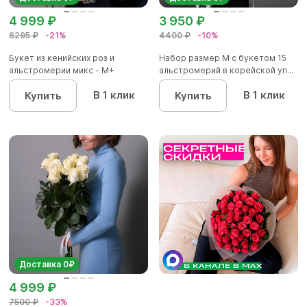
4 999 ₽
3 950 ₽
6295 ₽
-21%
4400 ₽
-10%
Букет из кенийских роз и
Набор размер M с букетом 15
альстромерии микс - М+
альстромерий в корейской уп...
В 1 клик
В 1 клик
Купить
Купить
Доставка 0₽
4 999 ₽
7500 ₽
-33%