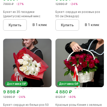
7800 ₽
-27%
12990 ₽
-24%
Букет из 35 гвоздики
Букет-сердце из розовых роз
(диантусов) нежный микс
50 см (Эквадор)
В 1 клик
В 1 клик
Купить
Купить
Доставка 0₽
Доставка 0₽
9 898 ₽
4 880 ₽
12990 ₽
-24%
8120 ₽
-40%
Букет-сердце из белых роз 50
Красные розы Кения с зеленью