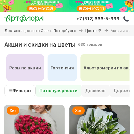
Перейти
к
основному
+7 (812) 666-5-666
содержанию
Вы
Доставка цветов в Санкт-Петербурге
Цветы 💐
Акции и ски
здесь
Акции и скидки на цветы
630 товаров
Розы по акции
Гортензия
Альстромерии по акц
☰
Фильтры
По популярности
Дешевле
Дороже