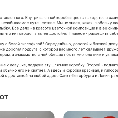
тавленного. Внутри шляпной коробки цветы находятся в оазис
а незабываемое путешествие. Мы не знаем, какая любовь у вас
лыбку. Все дело - в красоте цветочной композиции и в ее симв
бы что ни говорил, а вы ее достойны! Главное - разрешить себ
у с белой гипсофилой? Определённо, дорогой и близкой деву
кже дорогая подруга, с которой вас много лет связывает друж
тером, а знакомство с ней обещает быть многолетним и увлек
ние к девушке, подарив эту шляпную коробку. Второй - подня
 обычно его не хватает. А здесь и коробка красивая, и гипсоф
ой с доставкой на любой адрес Санкт-Петербурга и Ленинградс
ют