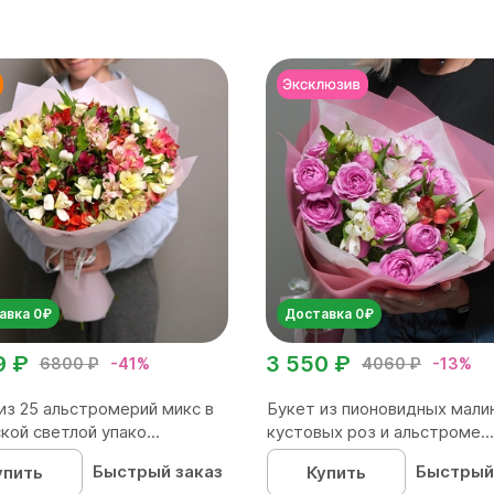
авка 0₽
Доставка 0₽
9 ₽
3 550 ₽
6800 ₽
-41%
4060 ₽
-13%
из 25 альстромерий микс в
Букет из пионовидных мали
кой светлой упако...
кустовых роз и альстроме...
Быстрый заказ
Быстрый
упить
Купить