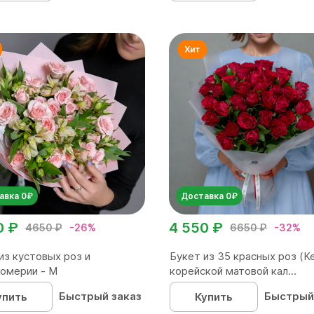
авка 0₽
Доставка 0₽
0 ₽
4 550 ₽
4650 ₽
-26%
6650 ₽
-32%
из кустовых роз и
Букет из 35 красных роз (Ке
омерии - М
корейской матовой кал...
Быстрый заказ
Быстрый
упить
Купить