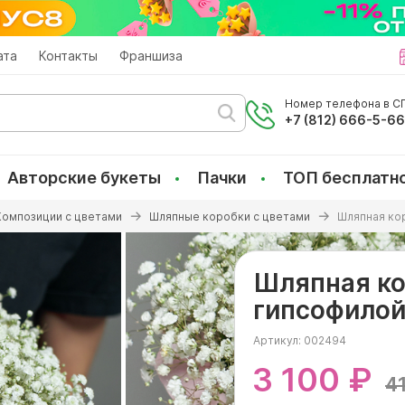
ата
Контакты
Франшиза
Номер телефона в СП
+7 (812) 666-5-6
Авторские букеты
Пачки
ТОП бесплатн
Композиции с цветами
Шляпные коробки с цветами
Шляпная ко
Шляпная ко
гипсофило
Артикул:
002494
3 100 ₽
4