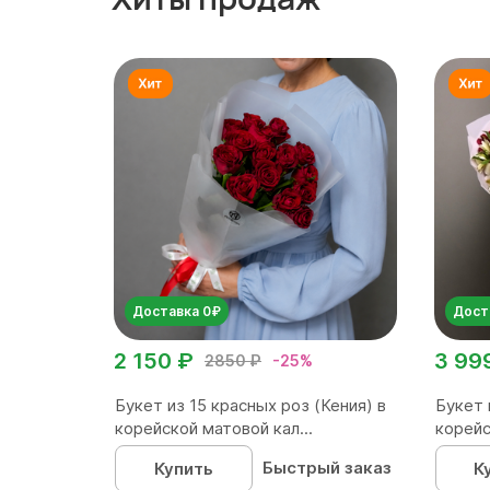
Доставка 0₽
Дост
2 150 ₽
3 99
2850 ₽
-25%
Букет из 15 красных роз (Кения) в
Букет 
корейской матовой кал...
корейс
Быстрый заказ
Купить
К