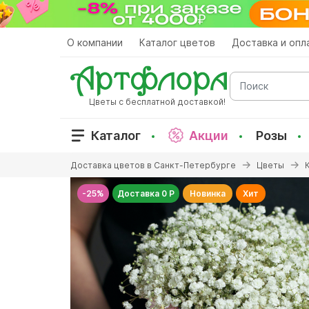
Перейти
к
основному
О компании
Каталог цветов
Доставка и опл
содержанию
Поиск
Цветы с бесплатной доставкой!
Каталог
Акции
Розы
Вы
Доставка цветов в Санкт-Петербурге
Цветы
здесь
-25%
Доставка 0 Р
Новинка
Хит