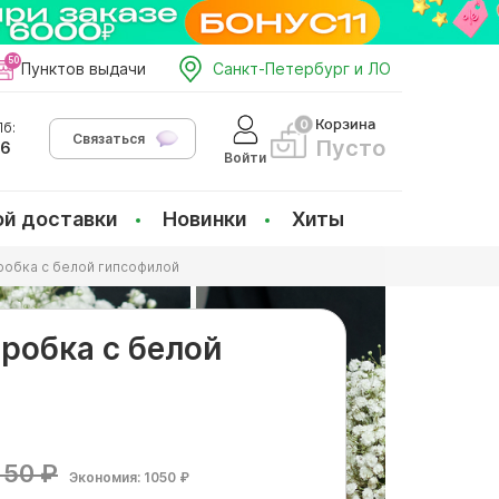
Пунктов выдачи
Санкт-Петербург и ЛО
Корзина
б:
Связаться
Пусто
66
Войти
ой доставки
Новинки
Хиты
робка с белой гипсофилой
робка с белой
й
150 ₽
Экономия: 1050 ₽