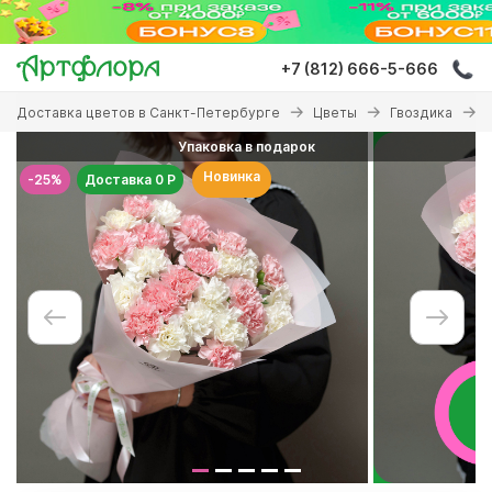
Перейти
к
основному
+7 (812) 666-5-666
содержанию
Вы
Доставка цветов в Санкт-Петербурге
Цветы
Гвоздика
здесь
Упаковка в подарок
Новинка
-25%
Доставка 0 Р