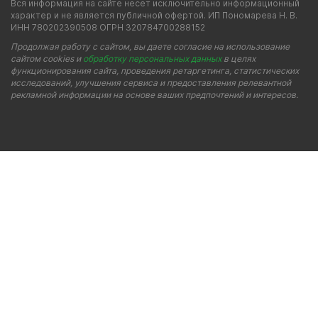
Вся информация на сайте несет исключительно информационный
характер и не является публичной офертой. ИП Пономарева Н. В.
ИНН 780202390508 ОГРН 320784700288152
Продолжая работу с сайтом, вы даете согласие на использование
сайтом cookies и
обработку персональных данных
в целях
функционирования сайта, проведения ретаргетинга, статистических
исследований, улучшения сервиса и предоставления релевантной
рекламной информации на основе ваших предпочтений и интересов.