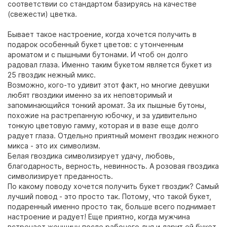
соответствии со стандартом базируясь на качестве
(свежести) цветка.
Бывает такое настроение, когда хочется получить в
подарок особенный букет цветов: с утонченным
ароматом и с пышными бутонами. И чтоб он долго
радовал глаза. Именно таким букетом является букет из
25 гвоздик нежный микс.
Возможно, кого-то удивит этот факт, но многие девушки
любят гвоздики именно за их неповторимый и
запоминающийся тонкий аромат. За их пышные бутоны,
похожие на растрепанную юбочку, и за удивительно
тонкую цветовую гамму, которая и в вазе еще долго
радует глаза. Отдельно приятный момент гвоздик нежного
микса - это их символизм.
Белая гвоздика символизирует удачу, любовь,
благодарность, верность, невинность. А розовая гвоздика
символизирует преданность.
По какому поводу хочется получить букет гвоздик? Самый
лучший повод - это просто так. Потому, что такой букет,
подаренный именно просто так, больше всего поднимает
настроение и радует! Еще приятно, когда мужчина
встречает женщину после рабочего дня и дарит ей букет