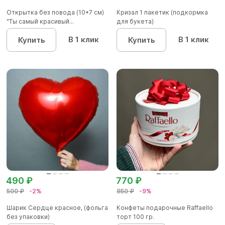
Открытка без повода (10*7 см)
Кризал 1 пакетик (подкормка
"Ты самый красивый...
для букета)
В 1 клик
В 1 клик
Купить
Купить
490 ₽
770 ₽
500 ₽
-2%
850 ₽
-9%
Шарик Сердце красное, (фольга
Конфеты подарочные Raffaello
без упаковки)
торт 100 гр.