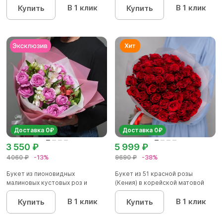
В 1 клик
В 1 клик
Купить
Купить
Доставка 0₽
Доставка 0₽
3 550 ₽
5 999 ₽
4060 ₽
-13%
9690 ₽
-38%
Букет из пионовидных
Букет из 51 красной розы
малиновых кустовых роз и
(Кения) в корейской матовой
альстроме...
уп...
В 1 клик
В 1 клик
Купить
Купить