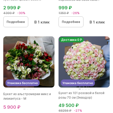
гипсоф...
2 999 ₽
999 ₽
4300 ₽
-30%
1350 ₽
-26%
В 1 клик
В 1 клик
Подробнее
Подробнее
Доставка 0 Р
Букет из 101 розовой и белой
Букет из альстромерии микс и
розы 70 см (Эквадор)
лизиантуса - М
49 500 ₽
5 900 ₽
68256 ₽
-27%