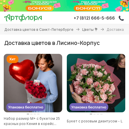
Перейти
к
основному
+7 (812) 666-5-666
содержанию
Вы
Доставка цветов в Санкт-Петербурге
Цветы 💐
Доставка цв
здесь
Доставка цветов в Лисино-Корпус
Набор размер М+ с букетом 25
Букет с розовым диантусом - L
красных роз Кения в корейс...