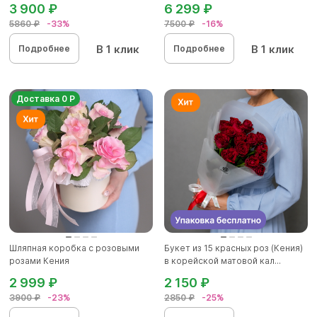
3 900 ₽
6 299 ₽
5860 ₽
-33%
7500 ₽
-16%
В 1 клик
В 1 клик
Подробнее
Подробнее
Доставка 0 Р
Шляпная коробка с розовыми
Букет из 15 красных роз (Кения)
розами Кения
в корейской матовой кал...
2 999 ₽
2 150 ₽
3900 ₽
-23%
2850 ₽
-25%