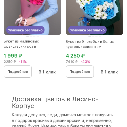
Букет из малиновых
Букет из 9 голубых и белых
французских роз и
кустовых хризантем
альстромерии - XS
1 999 ₽
4 250 ₽
2250 ₽
-11%
7410 ₽
-43%
В 1 клик
В 1 клик
Подробнее
Подробнее
Доставка цветов в Лисино-
Корпус
Каждая девушка, леди, дамочка мечтает получить
в подарок красивый дизайнерский и, непременно,
свежий букет. Именно такие букеты продаются у