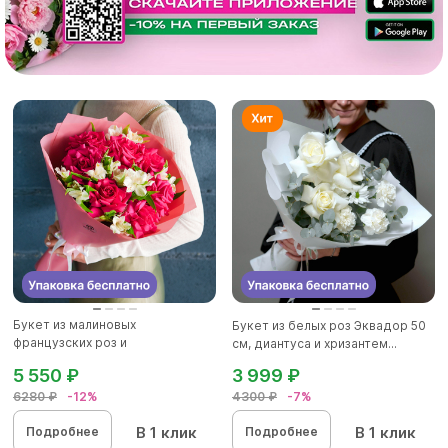
Букет из малиновых
Букет из белых роз Эквадор 50
французских роз и
см, диантуса и хризантем...
альстромерии - L
5 550 ₽
3 999 ₽
6280 ₽
-12%
4300 ₽
-7%
В 1 клик
В 1 клик
Подробнее
Подробнее