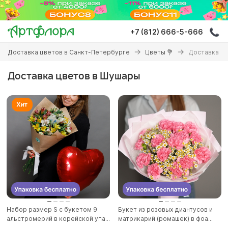
Перейти
к
основному
+7 (812) 666-5-666
содержанию
Вы
Доставка цветов в Санкт-Петербурге
Цветы 💐
Доставка ц
здесь
Доставка цветов в Шушары
Набор размер S с букетом 9
Букет из розовых диантусов и
альстромерий в корейской упа...
матрикарий (ромашек) в фоа...