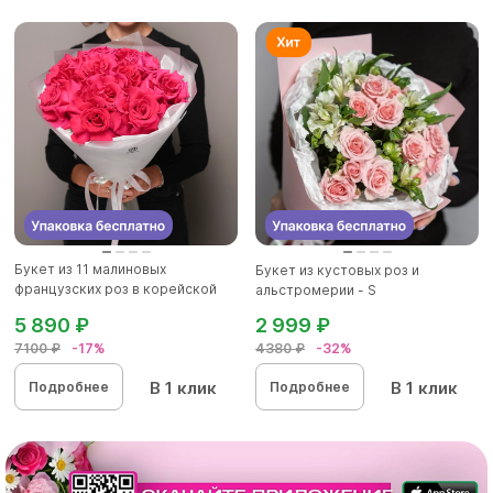
Букет из 11 малиновых
Букет из кустовых роз и
французских роз в корейской
альстромерии - S
матов...
5 890 ₽
2 999 ₽
7100 ₽
-17%
4380 ₽
-32%
В 1 клик
В 1 клик
Подробнее
Подробнее