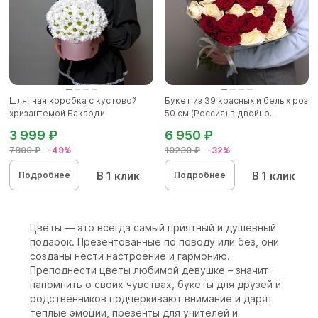
Шляпная коробка с кустовой
Букет из 39 красных и белых роз
хризантемой Бакарди
50 см (Россия) в двойно...
3 999 ₽
6 950 ₽
7800 ₽
-49%
10230 ₽
-32%
В 1 клик
В 1 клик
Подробнее
Подробнее
Цветы — это всегда самый приятный и душевный
подарок. Презентованные по поводу или без, они
созданы нести настроение и гармонию.
Преподнести цветы любимой девушке – значит
напомнить о своих чувствах, букеты для друзей и
родственников подчеркивают внимание и дарят
теплые эмоции, презенты для учителей и