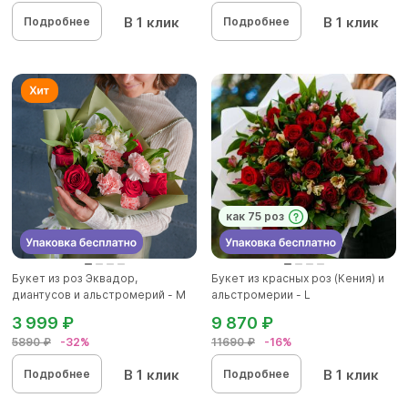
В 1 клик
В 1 клик
Подробнее
Подробнее
как 75 роз
Букет из роз Эквадор,
Букет из красных роз (Кения) и
диантусов и альстромерий - М
альстромерии - L
3 999 ₽
9 870 ₽
5890 ₽
-32%
11690 ₽
-16%
В 1 клик
В 1 клик
Подробнее
Подробнее