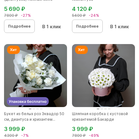
5 690 ₽
4 120 ₽
7800 ₽
-27%
5400 ₽
-24%
В 1 клик
В 1 клик
Подробнее
Подробнее
Букет из белых роз Эквадор 50
Шляпная коробка с кустовой
см, диантуса и хризантем...
хризантемой Бакарди
3 999 ₽
3 999 ₽
4300 ₽
-7%
7800 ₽
-49%