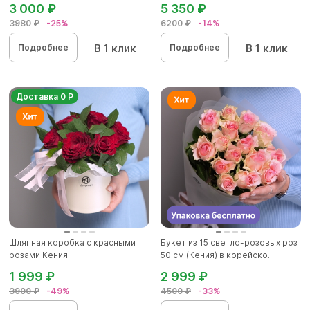
3 000 ₽
5 350 ₽
3980 ₽
-25%
6200 ₽
-14%
В 1 клик
В 1 клик
Подробнее
Подробнее
Доставка 0 Р
Шляпная коробка с красными
Букет из 15 светло-розовых роз
розами Кения
50 см (Кения) в корейско...
1 999 ₽
2 999 ₽
3900 ₽
-49%
4500 ₽
-33%