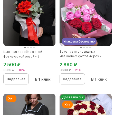
Букет из пионовидных
Шляпная коробка с алой
малиновых кустовых роз и
французской розой - S
красных р...
2 500 ₽
2 890 ₽
3050 ₽
-18%
3680 ₽
-21%
В 1 клик
В 1 клик
Подробнее
Подробнее
Доставка 0 Р