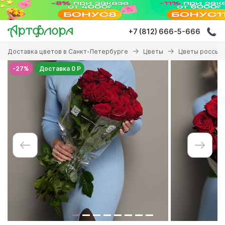
Перейти
к
основному
+7 (812) 666-5-666
содержанию
Вы
Доставка цветов в Санкт-Петербурге
Цветы
Цветы россып
здесь
-27%
Доставка 0 Р