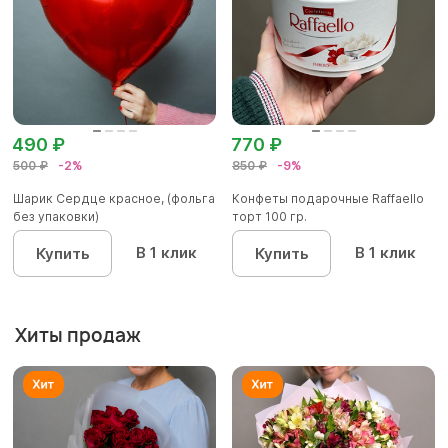
490 ₽
770 ₽
500 ₽
-2%
850 ₽
-9%
Шарик Сердце красное, (фольга
Конфеты подарочные Raffaello
без упаковки)
торт 100 гр.
В 1 клик
В 1 клик
Купить
Купить
Хиты продаж