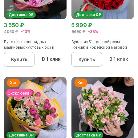
Доставка 0₽
Доставка 0₽
3 550 ₽
5 999 ₽
4060 ₽
-13%
9690 ₽
-38%
Букет из пионовидных
Букет из 51 красной розы
малиновых кустовых роз и
(Кения) в корейской матовой
альстроме...
уп...
В 1 клик
В 1 клик
Купить
Купить
Доставка 0₽
Доставка 0₽