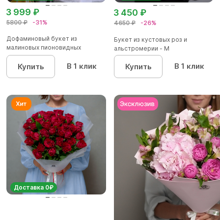
3 999 ₽
3 450 ₽
5800 ₽
-31%
4650 ₽
-26%
Дофаминовый букет из
Букет из кустовых роз и
малиновых пионовидных
альстромерии - М
кустовых роз...
В 1 клик
В 1 клик
Купить
Купить
Доставка 0₽