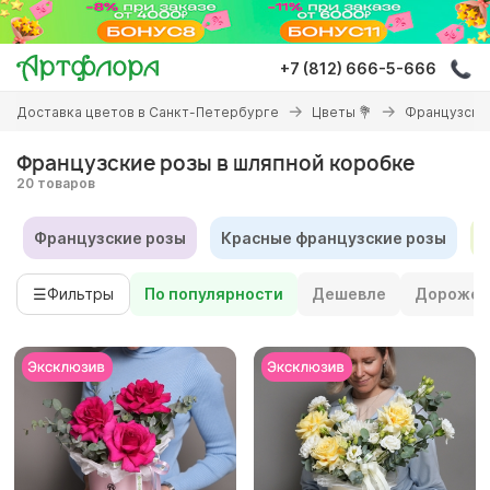
Перейти
к
основному
+7 (812) 666-5-666
содержанию
Вы
Доставка цветов в Санкт-Петербурге
Цветы 💐
Французски
здесь
Французские розы в шляпной коробке
20 товаров
Французские розы
Красные французские розы
☰
Фильтры
По популярности
Дешевле
Дороже