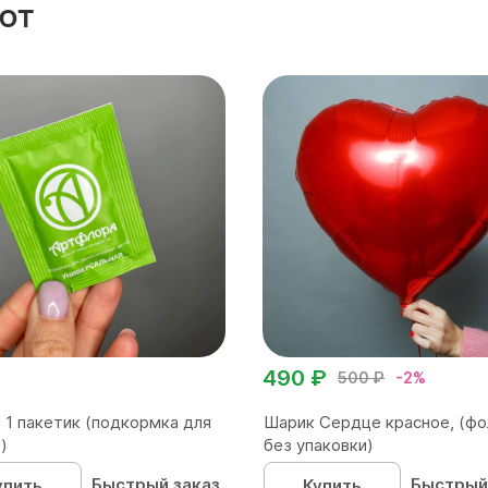
ют
490 ₽
500 ₽
-2%
 1 пакетик (подкормка для
Шарик Сердце красное, (фо
)
без упаковки)
Быстрый заказ
Быстрый
упить
Купить