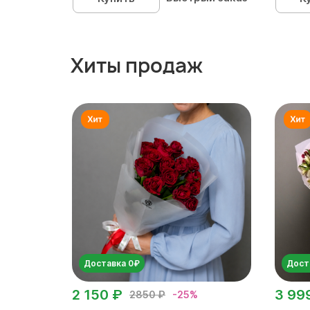
Хиты продаж
Доставка 0₽
Дост
2 150 ₽
3 99
2850 ₽
-25%