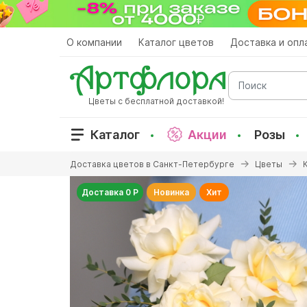
Перейти
к
основному
О компании
Каталог цветов
Доставка и опл
содержанию
Поиск
Цветы с бесплатной доставкой!
Каталог
Акции
Розы
Вы
Доставка цветов в Санкт-Петербурге
Цветы
здесь
Доставка 0 Р
Новинка
Хит