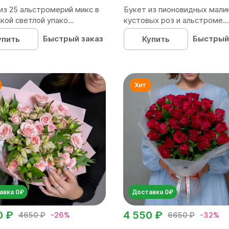
из 25 альстромерий микс в
Букет из пионовидных мали
кой светлой упако...
кустовых роз и альстроме...
Быстрый заказ
Быстрый
упить
Купить
авка 0₽
Доставка 0₽
0 ₽
4 550 ₽
4650 ₽
-26%
6650 ₽
-32%