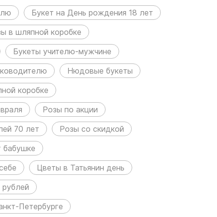
елю
Букет на День рождения 18 лет
ы в шляпной коробке
Букеты учителю-мужчине
уководителю
Нюдовые букеты
пной коробке
евраля
Розы по акции
лей 70 лет
Розы со скидкой
т бабушке
себе
Цветы в Татьянин день
 рублей
анкт-Петербурге