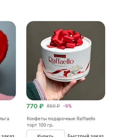
770 ₽
850 ₽
-9%
льга
Конфеты подарочные Raffaello
торт 100 гр.
 заказ
Быстрый заказ
Купить