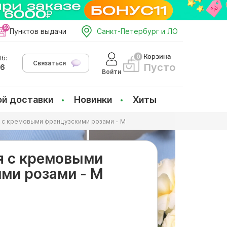
Пунктов выдачи
Санкт-Петербург и ЛО
Корзина
б:
Связаться
Пусто
66
Войти
ой доставки
Новинки
Хиты
 с кремовыми французскими розами - M
я с кремовыми
ми розами - M