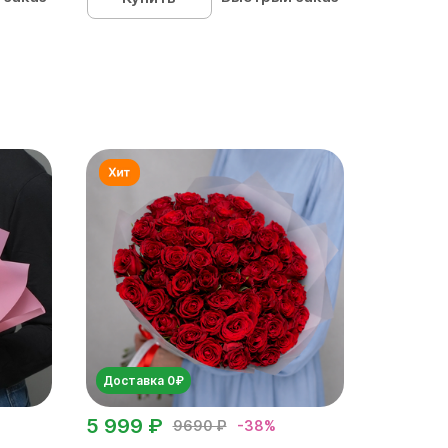
Доставка 0₽
5 999 ₽
9690 ₽
-38%