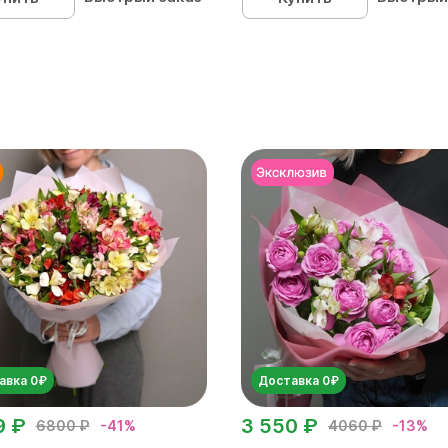
авка 0₽
Доставка 0₽
9 ₽
3 550 ₽
6800 ₽
-41%
4060 ₽
-13%