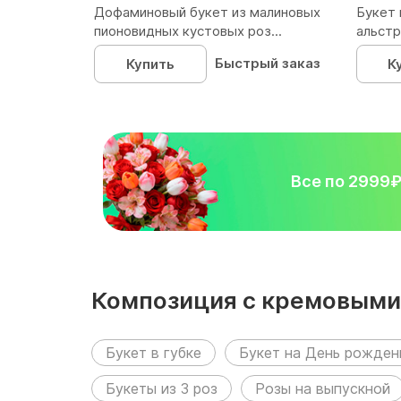
Дофаминовый букет из малиновых
Букет 
пионовидных кустовых роз...
альстр
Быстрый заказ
Купить
К
Все по 2999
Композиция с кремовыми
разделах:
Букет в губке
Букет на День рожден
Букеты из 3 роз
Розы на выпускной