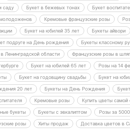
м саду
Букет в бежевых тонах
Букет воспитат
 молодоженов
Кремовые французские розы
Роз
акции
Букет на юбилей 35 лет
Букеты айвори
ет подруге на День рождения
Букеты классному р
 в Ленинградской области
Французские розы в шля
тербурге
Букет на юбилей 65 лет
Розы на 14 ф
еты
Букет на годовщину свадьбы
Букет на юби
ждения 20 лет
Букеты на День Рождения
Буке
спитателя
Кремовые розы
Купить цветы самой 
ные букеты
Букеты с эвкалиптом
Розы за 5000
зские розы
Хиты продаж
Доставка цветов в С