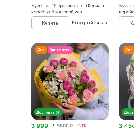
Букет из 15 красных роз (Кения) в
Букет 
корейской матовой кал...
корейс
Быстрый заказ
Купить
К
Доставка 0₽
Дост
3 999 ₽
3 45
5800 ₽
-31%