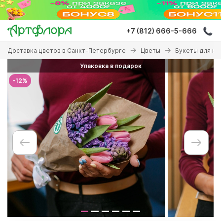
Перейти
к
основному
+7 (812) 666-5-666
содержанию
Вы
Доставка цветов в Санкт-Петербурге
Цветы
Букеты для ко
здесь
Упаковка в подарок
-12%