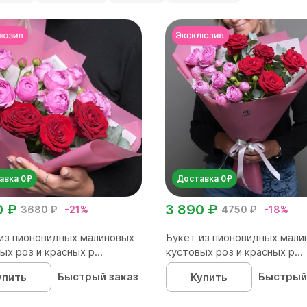
авка 0₽
Доставка 0₽
0 ₽
3 890 ₽
3680 ₽
-21%
4750 ₽
-18%
из пионовидных малиновых
Букет из пионовидных мали
ых роз и красных р...
кустовых роз и красных р...
Быстрый заказ
Быстрый
упить
Купить