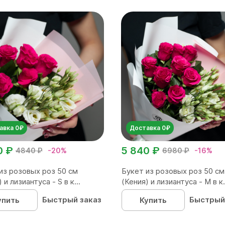
авка 0₽
Доставка 0₽
0 ₽
5 840 ₽
4840 ₽
-20%
6980 ₽
-16%
из розовых роз 50 см
Букет из розовых роз 50 см
 и лизиантуса - S в к...
(Кения) и лизиантуса - М в к.
Быстрый заказ
Быстрый
упить
Купить