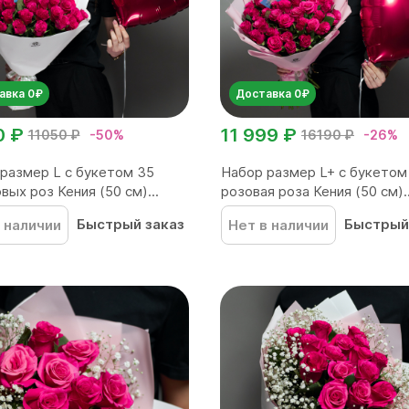
авка 0₽
Доставка 0₽
0 ₽
11 999 ₽
11050 ₽
-50%
16190 ₽
-26%
размер L с букетом 35
Набор размер L+ с букетом
вых роз Кения (50 см)...
розовая роза Кения (50 см)..
Быстрый заказ
Быстрый
 наличии
Нет в наличии