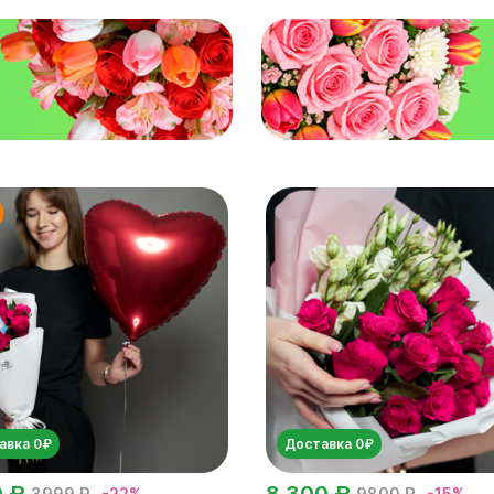
авка 0₽
Доставка 0₽
0 ₽
8 300 ₽
3999 ₽
-22%
9800 ₽
-15%