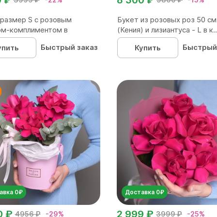
размер S с розовым
Букет из розовых роз 50 см
ом-комплиментом в
(Кения) и лизиантуса - L в к..
...
Быстрый заказ
Быстрый
упить
Купить
авка 0₽
Доставка 0₽
0 ₽
2 999 ₽
4956 ₽
-29%
3999 ₽
-25%