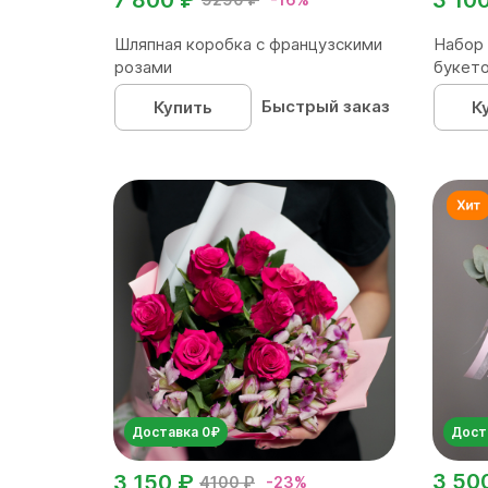
Шляпная коробка с французскими
Набор 
розами
букет
корейск
Быстрый заказ
Купить
К
Доставка 0₽
Дост
3 50
3 150 ₽
4100 ₽
-23%