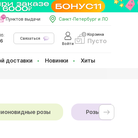
Пунктов выдачи
Санкт-Петербург и ЛО
Корзина
б:
Связаться
Пусто
66
Войти
ой доставки
Новинки
Хиты
пионовидные розы
Розы в шляпной к