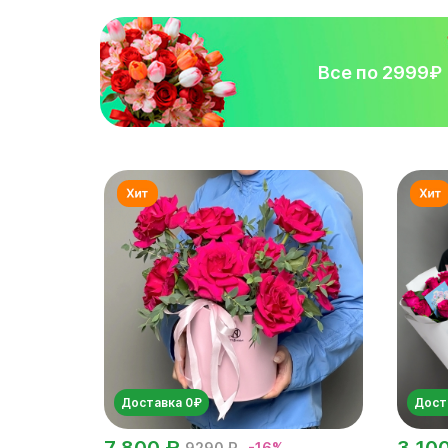
Все по 2999₽
Доставка 0₽
Дост
7 800 ₽
3 10
9290 ₽
-16%