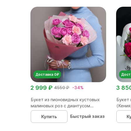
Доставка 0₽
Дост
2 999 ₽
3 85
4550 ₽
-34%
Букет из пионовидных кустовых
Букет 
малиновых роз с диантусом...
(Кения)
Быстрый заказ
Купить
К