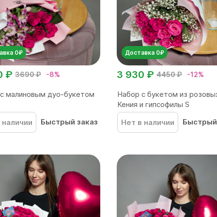
авка 0₽
Доставка 0₽
0 ₽
3 930 ₽
3690 ₽
-8%
4450 ₽
-12%
 с малиновым дуо-букетом
Набор с букетом из розовы
Кения и гипсофилы S
Быстрый заказ
Быстрый
 наличии
Нет в наличии