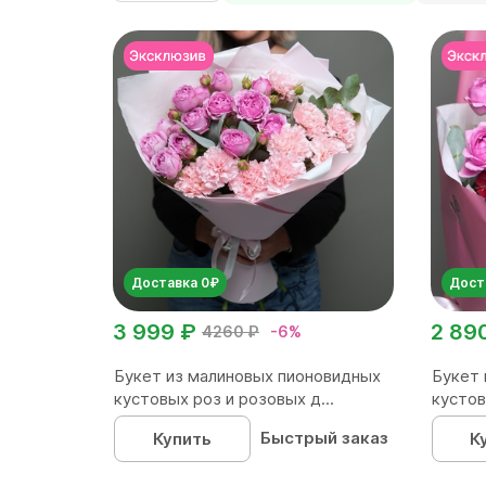
Доставка 0₽
Дост
3 999 ₽
2 89
4260 ₽
-6%
Букет из малиновых пионовидных
Букет 
кустовых роз и розовых д...
кустов
Быстрый заказ
Купить
К