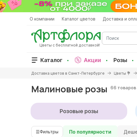
Перейти
к
основному
О компании
Каталог цветов
Доставка и опл
содержанию
Поиск
Цветы с бесплатной доставкой!
Каталог
Акции
Розы
Вы
Доставка цветов в Санкт-Петербурге
Цветы 💐
здесь
Малиновые розы
66 товаров
Розовые розы
По популярности
Деше
☰
Фильтры