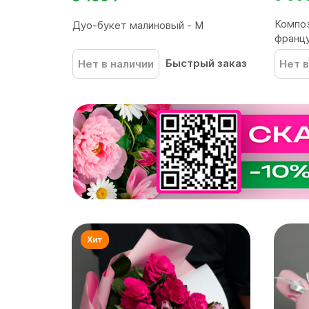
Композ
Дуо-букет малиновый - М
францу
Быстрый заказ
Нет в наличии
Нет в