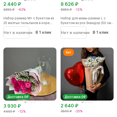
2 440 ₽
8 626 ₽
6650 ₽
-63%
9850 ₽
-12%
Набор размер М+ с букетом из
Набор для мамы размер L с
25 желтых тюльпанов в коре...
букетом из роз Эквадор (50 см...
В 1 клик
В 1 клик
Нет в наличии
Нет в наличии
Доставка 0₽
Доставка 0₽
2 640 ₽
3 930 ₽
3500 ₽
-25%
4450 ₽
-12%