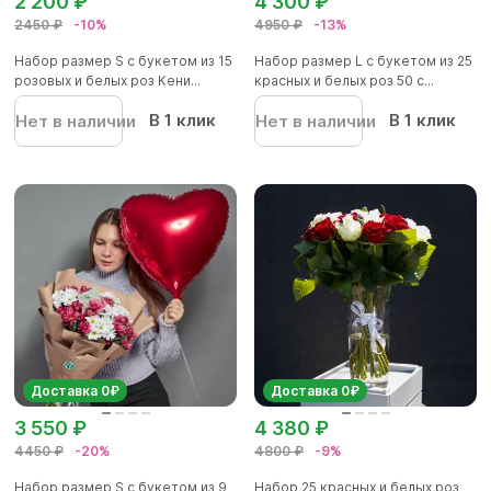
2 200 ₽
4 300 ₽
2450 ₽
-10%
4950 ₽
-13%
Набор размер S с букетом из 15
Набор размер L с букетом из 25
розовых и белых роз Кени...
красных и белых роз 50 с...
В 1 клик
В 1 клик
Нет в наличии
Нет в наличии
Доставка 0₽
Доставка 0₽
3 550 ₽
4 380 ₽
4450 ₽
-20%
4800 ₽
-9%
Набор размер S с букетом из 9
Набор 25 красных и белых роз