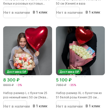
белых и розовых кустовых...
50 см (Кения) и ваза
В 1 клик
В 1 клик
Нет в наличии
Нет в наличии
Доставка 0₽
Доставка 0₽
8 300 ₽
5 100 ₽
8600 ₽
-3%
7850 ₽
-35%
Набор размер L с букетом 25
Набор размер XL с букетом из
роз нежный микс 50 см (Эква...
51 белой розы Кения (35 см...
В 1 клик
В 1 клик
Нет в наличии
Нет в наличии