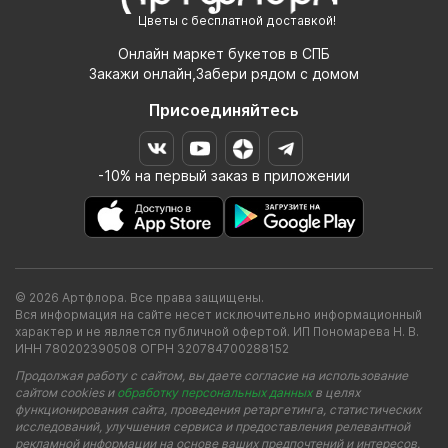
Цветы с бесплатной доставкой!
Онлайн маркет букетов в СПБ
Закажи онлайн,Забери рядом с домом
Присоединяйтесь
-10% на первый заказ в приложении
© 2026 Артфлора. Все права защищены.
Вся информация на сайте несет исключительно информационный
характер и не является публичной офертой. ИП Пономарева Н. В.
ИНН 780202390508 ОГРН 320784700288152
Продолжая работу с сайтом, вы даете согласие на использование
сайтом cookies и
обработку персональных данных
в целях
функционирования сайта, проведения ретаргетинга, статистических
исследований, улучшения сервиса и предоставления релевантной
рекламной информации на основе ваших предпочтений и интересов.