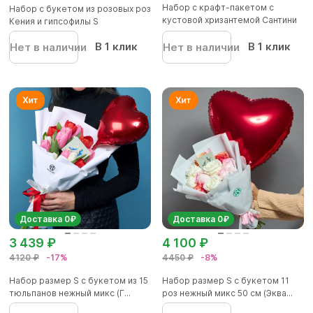
Набор с крафт-пакетом с
Набор с букетом из розовых роз
кустовой хризантемой Сантини
Кения и гипсофилы S
(...
В 1 клик
В 1 клик
Нет в наличии
Нет в наличии
Доставка 0₽
Доставка 0₽
3 439 ₽
4 100 ₽
4120 ₽
-17%
4450 ₽
-8%
Набор размер S с букетом из 15
Набор размер S с букетом 11
тюльпанов нежный микс (Г...
роз нежный микс 50 см (Эква...