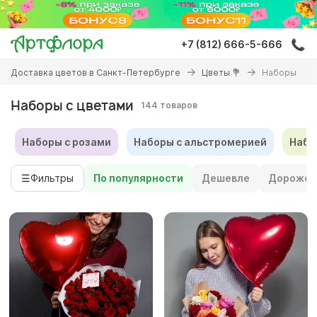
Перейти
к
основному
+7 (812) 666-5-666
содержанию
Вы
Доставка цветов в Санкт-Петербурге
Цветы 💐
Наборы
здесь
Наборы с цветами
144 товаров
Наборы с розами
Наборы с альстромерией
Набо
☰
Фильтры
По популярности
Дешевле
Дороже