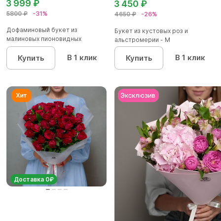
3 999 ₽
3 450 ₽
5800 ₽
-31%
4650 ₽
-26%
Дофаминовый букет из
Букет из кустовых роз и
малиновых пионовидных
альстромерии - М
кустовых роз...
В 1 клик
В 1 клик
Купить
Купить
Доставка 0₽