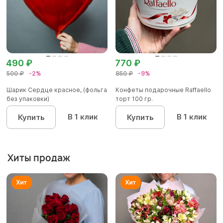
490 ₽
770 ₽
500 ₽
-2%
850 ₽
-9%
Шарик Сердце красное, (фольга
Конфеты подарочные Raffaello
без упаковки)
торт 100 гр.
В 1 клик
В 1 клик
Купить
Купить
Хиты продаж