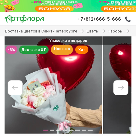
Перейти
к
основному
+7 (812) 666-5-666
содержанию
Вы
Доставка цветов в Санкт-Петербурге
Цветы
Наборы
На
здесь
Упаковка в подарок
Новинка
-8%
Доставка 0 Р
Хит