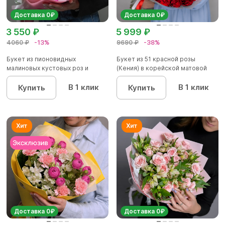
Доставка 0₽
Доставка 0₽
3 550 ₽
5 999 ₽
4060 ₽
-13%
9690 ₽
-38%
Букет из пионовидных
Букет из 51 красной розы
малиновых кустовых роз и
(Кения) в корейской матовой
альстроме...
уп...
В 1 клик
В 1 клик
Купить
Купить
Доставка 0₽
Доставка 0₽